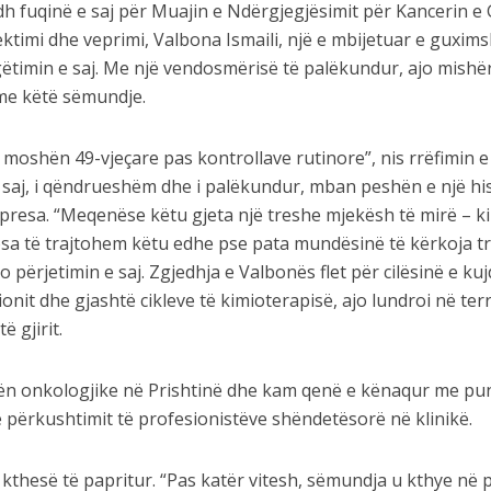
 fuqinë e saj për Muajin e Ndërgjegjësimit për Kancerin e Gj
flektimi dhe veprimi, Valbona Ismaili, një e mbijetuar e guxi
rugëtimin e saj. Me një vendosmërisë të palëkundur, ajo mish
 me këtë sëmundje.
ë moshën 49-vjeçare pas kontrollave rutinore”, nis rrëfimin e
i saj, i qëndrueshëm dhe i palëkundur, mban peshën e një hi
resa. “Meqenëse këtu gjeta një treshe mjekësh të mirë – ki
sa të trajtohem këtu edhe pse pata mundësinë të kërkoja tr
jo përjetimin e saj. Zgjedhja e Valbonës flet për cilësinë e kuj
nit dhe gjashtë cikleve të kimioterapisë, ajo lundroi në ter
ë gjirit.
kën onkologjike në Prishtinë dhe kam qenë e kënaqur me pu
e përkushtimit të profesionistëve shëndetësorë në klinikë.
 kthesë të papritur. “Pas katër vitesh, sëmundja u kthye në 