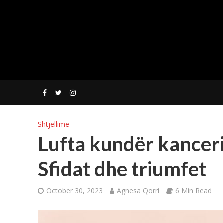
Shtjellime
Lufta kundër kancerit
Sfidat dhe triumfet
October 30, 2023
Agnesa Qorri
6 Min Read