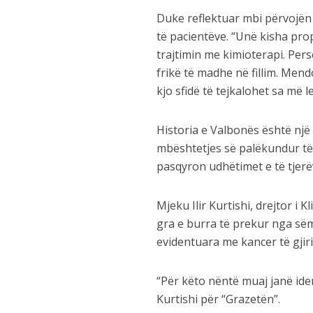
Duke reflektuar mbi përvojën 
të pacientëve. “Unë kisha pro
trajtimin me kimioterapi. Per
frikë të madhe në fillim. Men
kjo sfidë të tejkalohet sa më l
Historia e Valbonës është një
mbështetjes së palëkundur të 
pasqyron udhëtimet e të tjerë
Mjeku Ilir Kurtishi, drejtor i
gra e burra të prekur nga sëmu
evidentuara me kancer të gjir
“Për këto nëntë muaj janë ide
Kurtishi për “Grazetën”.