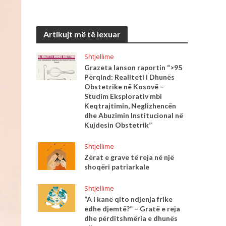
Artikujt më të lexuar
Shtjellime
Grazeta lanson raportin “>95
Përqind: Realiteti i Dhunës
Obstetrike në Kosovë –
Studim Eksplorativ mbi
Keqtrajtimin, Neglizhencën
dhe Abuzimin Institucional në
Kujdesin Obstetrik”
Shtjellime
Zërat e grave të reja në një
shoqëri patriarkale
Shtjellime
“A i kanë qito ndjenja frike
edhe djemtë?” – Gratë e reja
dhe përditshmëria e dhunës