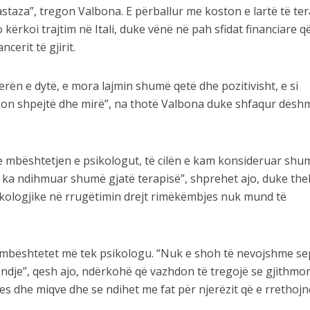
tastaza”, tregon Valbona. E përballur me koston e lartë të te
kërkoi trajtim në Itali, duke vënë në pah sfidat financiare q
cerit të gjirit.
rën e dytë, e mora lajmin shumë qetë dhe pozitivisht, e si
kon shpejtë dhe mirë”, na thotë Valbona duke shfaqur dëshm
 mbështetjen e psikologut, të cilën e kam konsideruar shu
 ka ndihmuar shumë gjatë terapisë”, shprehet ajo, duke th
ikologjike në rrugëtimin drejt rimëkëmbjes nuk mund të
 mbështetet më tek psikologu. “Nuk e shoh të nevojshme s
dje”, qesh ajo, ndërkohë që vazhdon të tregojë se gjithmo
es dhe miqve dhe se ndihet me fat për njerëzit që e rrethojn