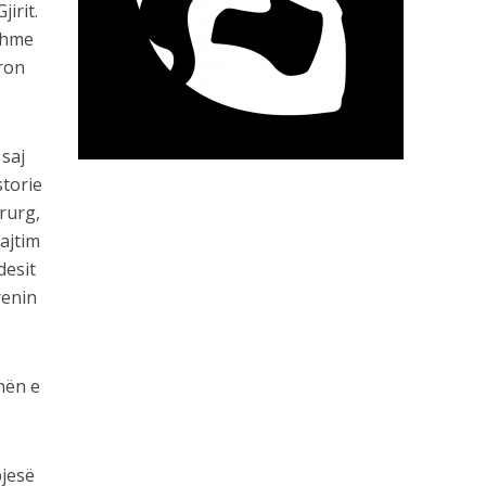
irit.
mshme
ëron
 saj
storie
rurg,
ajtim
desit
renin
nën e
pjesë