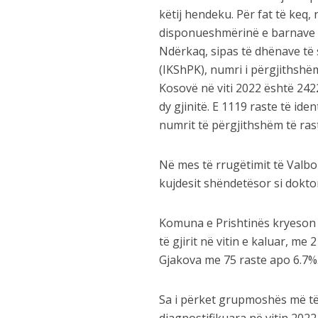
këtij hendeku. Për fat të keq,
disponueshmërinë e barnave d
Ndërkaq, sipas të dhënave të 
(IKShPK), numri i përgjithshëm
Kosovë në viti 2022 është 242
dy gjinitë. E 1119 raste të ide
numrit të përgjithshëm të ras
Në mes të rrugëtimit të Valbo
kujdesit shëndetësor si doktor 
Komuna e Prishtinës kryeson 
të gjirit në vitin e kaluar, m
Gjakova me 75 raste apo 6.7%
Sa i përket grupmoshës më të 
diagnostifikuara në vitin 2022