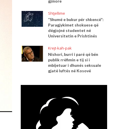
gjinore
Shtjellime
“Shumë e bukur për shkencë”:
Paragjykimet shokuese që
dëgjojnë studentet në
Universitetin e Prishtinës
Krejt-kah-pak
Nishori, burri i parë që bën
publik rrëfimin e tij si i
mbijetuar i dhunës seksuale
gjatë luftës në Kosovë