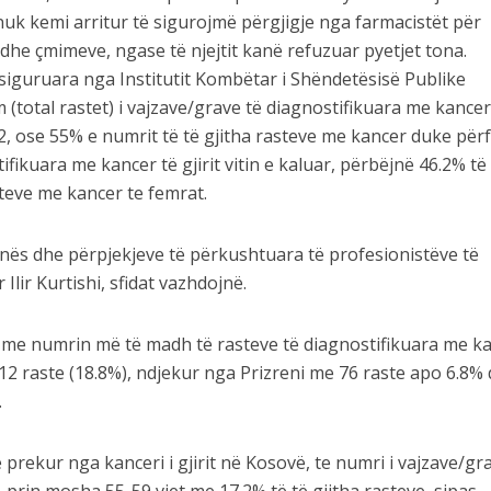
 nuk kemi arritur të sigurojmë përgjigje nga farmacistët për
he çmimeve, ngase të njejtit kanë refuzuar pyetjet tona.
siguruara nga Institutit Kombëtar i Shëndetësisë Publike
 (total rastet) i vajzave/grave të diagnostifikuara me kance
2, ose 55% e numrit të të gjitha rasteve me kancer duke për
ntifikuara me kancer të gjirit vitin e kaluar, përbëjnë 46.2% të
teve me kancer te femrat.
nës dhe përpjekjeve të përkushtuara të profesionistëve të
Ilir Kurtishi, sfidat vazhdojnë.
me numrin më të madh të rasteve të diagnostifikuara me k
e 212 raste (18.8%), ndjekur nga Prizreni me 76 raste apo 6.8%
.
prekur nga kanceri i gjirit në Kosovë, te numri i vajzave/gr
, prin mosha 55-59 vjet me 17.2% të të gjitha rasteve, sipas