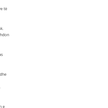
ve të
k.
azhdon
as
 dhe
.
n e