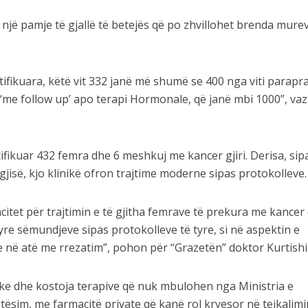
 një pamje të gjallë të betejës që po zhvillohet brenda mure
tifikuara, këtë vit 332 janë më shumë se 400 nga viti parapra
e ‘me follow up’ apo terapi Hormonale, që janë mbi 1000”, v
ifikuar 432 femra dhe 6 meshkuj me kancer gjiri. Derisa, sip
ogjisë, kjo klinikë ofron trajtime moderne sipas protokolleve.
citet për trajtimin e të gjitha femrave të prekura me kancer
yre sëmundjeve sipas protokolleve të tyre, si në aspektin e
 në atë me rrezatim”, pohon për “Grazetën” doktor Kurtishi
ke dhe kostoja terapive që nuk mbulohen nga Ministria e
ësim, me farmacitë private që kanë rol kryesor në tejkalimi