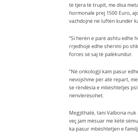
të tjera të trupit, me disa me
hormonale prej 1500 Euro, ajo 
vazhdojnë në luftën kundër kan
“Si herën e parë ashtu edhe he
rrjedhojë edhe shërimi po sh
forces së saj të palëkundur.
“Në onkologji kam pasur edhe
nevojshme për atë repart, më
se rëndësia e mbështetjes ps
nënvlerësohet.
Megjithatë, tani Valbona nuk
veç jam mësuar me këtë sëmun
ka pasur mbështetjen e familj