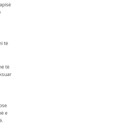
rapisë
ë
i të
më të
eksuar
epse
në e
ë.