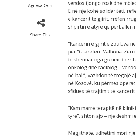
vendos fjongo rozë dhe mbledh
Agnesa Qorri
E në një kohë solidariteti, re
e kancerit të gjirit, rrëfen r
shpirtin e atyre që përballen
Share This!
“Kancerin e gjirit e zbulova n
për “Grazetën” Valbona. Zëri 
të shënuar nga guximi dhe shp
onkolog dhe radiolog – vendo
në Itali”, vazhdon të tregojë a
në Kosovë, ku përmes operacio
sfidues të trajtimit të kancerit t
“Kam marrë terapitë në klini
tyre”, shton ajo – një dëshmi 
Megjithatë, udhëtimi mori një