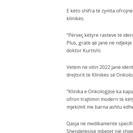
E këto shifra të zymta ofrojnë
klinikës.
“Përveç këtyre rasteve të iden
Plus, gratë që janë në ndjekj
doktor Kurtishi.
Vetëm në vitin 2022 janë ident
drejtorit të Klinikës së Onkol
“Klinika e Onkologjisë ka kapa
ofron trajtimin modern të kët
mjekimit me barna ashtu edhe
Qasja në medikamente specifi
Shendetësisë mbetet një shqet