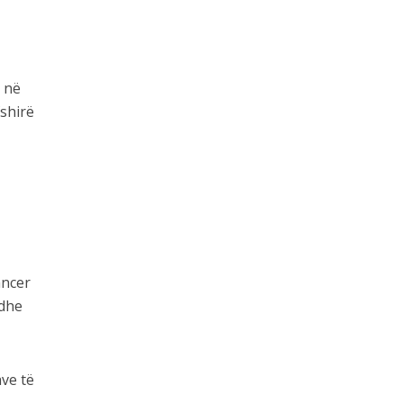
r në
fshirë
ancer
 dhe
ave të