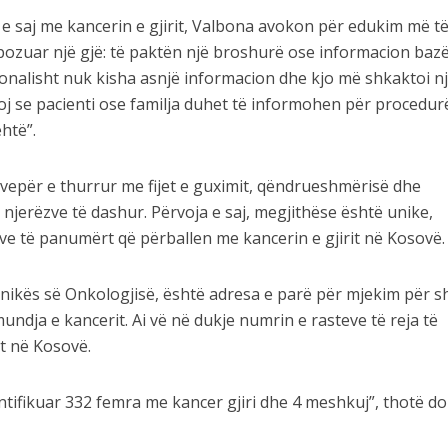
e saj me kancerin e gjirit, Valbona avokon për edukim më t
pozuar një gjë: të paktën një broshurë ose informacion baz
sonalisht nuk kisha asnjë informacion dhe kjo më shkaktoi n
doj se pacienti ose familja duhet të informohen për procedur
ehtë”.
 vepër e thurrur me fijet e guximit, qëndrueshmërisë dhe
njerëzve të dashur. Përvoja e saj, megjithëse është unike,
ve të panumërt që përballen me kancerin e gjirit në Kosovë.
 Klinikës së Onkologjisë, është adresa e parë për mjekim për
ndja e kancerit. Ai vë në dukje numrin e rasteve të reja të
it në Kosovë.
ntifikuar 332 femra me kancer gjiri dhe 4 meshkuj”, thotë d