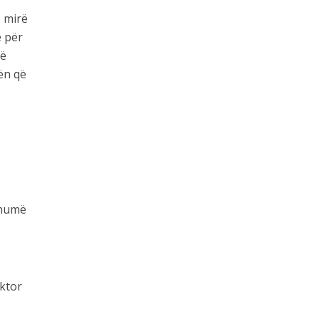
ë mirë
ë për
jë
ën që
 shumë
oktor