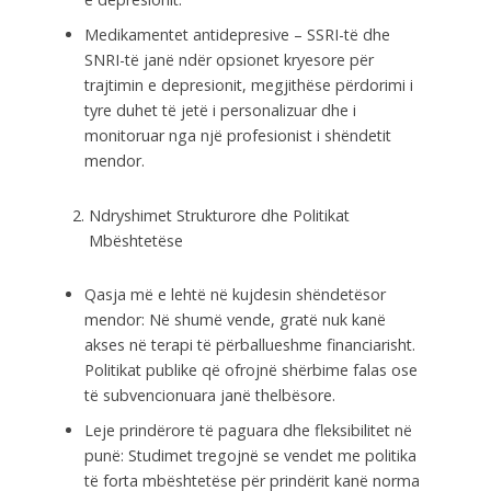
Medikamentet antidepresive – SSRI-të dhe
SNRI-të janë ndër opsionet kryesore për
trajtimin e depresionit, megjithëse përdorimi i
tyre duhet të jetë i personalizuar dhe i
monitoruar nga një profesionist i shëndetit
mendor.
Ndryshimet Strukturore dhe Politikat
Mbështetëse
Qasja më e lehtë në kujdesin shëndetësor
mendor: Në shumë vende, gratë nuk kanë
akses në terapi të përballueshme financiarisht.
Politikat publike që ofrojnë shërbime falas ose
të subvencionuara janë thelbësore.
Leje prindërore të paguara dhe fleksibilitet në
punë: Studimet tregojnë se vendet me politika
të forta mbështetëse për prindërit kanë norma