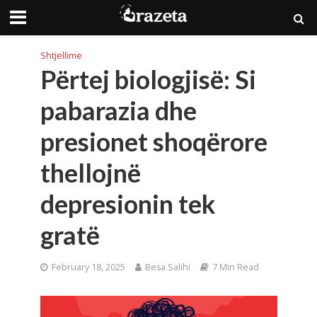
Shtjellime
Përtej biologjisë: Si
pabarazia dhe
presionet shoqërore
thellojnë
depresionin tek
gratë
February 18, 2025
Besa Salihi
7 Min Read