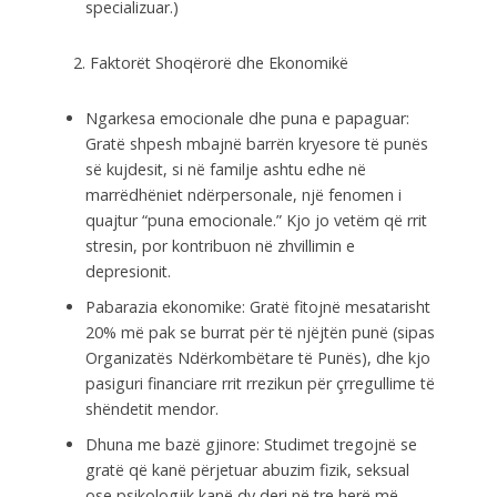
specializuar.)
Faktorët Shoqërorë dhe Ekonomikë
Ngarkesa emocionale dhe puna e papaguar:
Gratë shpesh mbajnë barrën kryesore të punës
së kujdesit, si në familje ashtu edhe në
marrëdhëniet ndërpersonale, një fenomen i
quajtur “puna emocionale.” Kjo jo vetëm që rrit
stresin, por kontribuon në zhvillimin e
depresionit.
Pabarazia ekonomike: Gratë fitojnë mesatarisht
20% më pak se burrat për të njëjtën punë (sipas
Organizatës Ndërkombëtare të Punës), dhe kjo
pasiguri financiare rrit rrezikun për çrregullime të
shëndetit mendor.
Dhuna me bazë gjinore: Studimet tregojnë se
gratë që kanë përjetuar abuzim fizik, seksual
ose psikologjik kanë dy deri në tre herë më