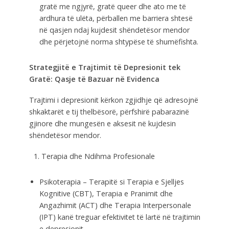
gratë me ngjyrë, gratë queer dhe ato me të
ardhura të ulëta, përballen me barriera shtesë
në qasjen ndaj kujdesit shëndetësor mendor
dhe përjetojnë norma shtypëse të shumëfishta.
Strategjitë e Trajtimit të Depresionit tek
Gratë: Qasje të Bazuar në Evidenca
Trajtimi i depresionit kërkon zgjidhje që adresojnë
shkaktarët e tij thelbësorë, përfshirë pabarazinë
gjinore dhe mungesën e aksesit në kujdesin
shëndetësor mendor.
Terapia dhe Ndihma Profesionale
Psikoterapia – Terapitë si Terapia e Sjelljes
Kognitive (CBT), Terapia e Pranimit dhe
Angazhimit (ACT) dhe Terapia Interpersonale
(IPT) kanë treguar efektivitet të lartë në trajtimin
e depresionit.