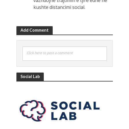
vazhdojnë trajtimin e tyre edhe në
kushte distancimi social.
Add Comment
Click here to post a comment
Social Lab