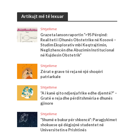
Artikujt më të lexuar
Shtjellime
Grazeta lanson raportin “>95 Përqind:
Realiteti i Dhunës Obstetrike në Kosovë –
Studim Eksplorativ mbi Keqtrajtimin,
Neglizhencën dhe Abuzimin Institucional
në Kujdesin Obstetrik”
Shtjellime
Zërat e grave të reja në një shoqëri
patriarkale
Shtjellime
“A i kanë qito ndjenja frike edhe djemtë?” –
Gratë e reja dhe përditshmëria e dhunës
gjinore
Shtjellime
“Shumë e bukur për shkencë”: Paragjykimet
shokuese që dëgjojnë studentet në
Universitetin e Prishtinës