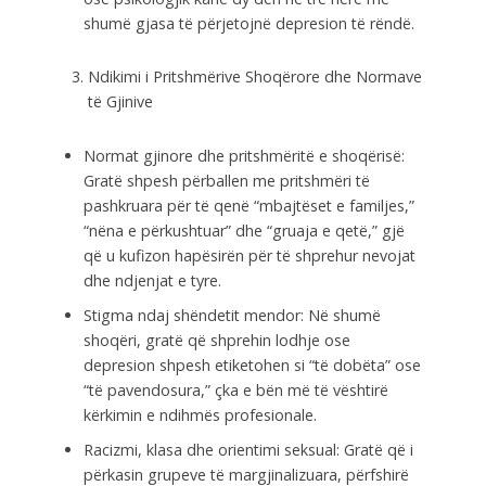
shumë gjasa të përjetojnë depresion të rëndë.
Ndikimi i Pritshmërive Shoqërore dhe Normave
të Gjinive
Normat gjinore dhe pritshmëritë e shoqërisë:
Gratë shpesh përballen me pritshmëri të
pashkruara për të qenë “mbajtëset e familjes,”
“nëna e përkushtuar” dhe “gruaja e qetë,” gjë
që u kufizon hapësirën për të shprehur nevojat
dhe ndjenjat e tyre.
Stigma ndaj shëndetit mendor: Në shumë
shoqëri, gratë që shprehin lodhje ose
depresion shpesh etiketohen si “të dobëta” ose
“të pavendosura,” çka e bën më të vështirë
kërkimin e ndihmës profesionale.
Racizmi, klasa dhe orientimi seksual: Gratë që i
përkasin grupeve të margjinalizuara, përfshirë