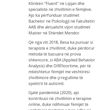
Klinikën "Fluent" në Lipjan dhe
specialiste në zhvillimin e fëmijëve.
Ajo ka përfunduar studimet
Bachelor në Psikologji në Fakultetin
AAB dhe aktualisht vijon studimet
Master në Shëndet Mendor.
Që nga viti 2018, Besa ka punuar si
terapiste e zhvillimit, duke përdorur
metoda të bazuara në prova
shkencore, si ABA (Applied Behavior
Analysis) dhe DIRFloortime, për të
mbështetur fëmijët me vështirësi
zhvillimore dhe çrregullime të
spektrit të autizmit.
Gjatë pandemisë (2020), ajo
kontribuoi në zhvillimin e terapive
online, duke ndihmuar fëmijët të