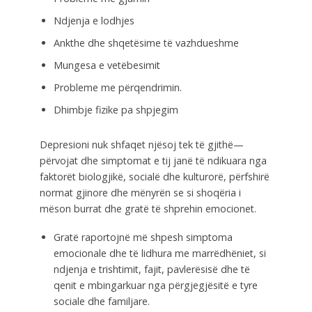
Ndjenja e lodhjes
Ankthe dhe shqetësime të vazhdueshme
Mungesa e vetëbesimit
Probleme me përqendrimin.
Dhimbje fizike pa shpjegim
Depresioni nuk shfaqet njësoj tek të gjithë—
përvojat dhe simptomat e tij janë të ndikuara nga
faktorët biologjikë, socialë dhe kulturorë, përfshirë
normat gjinore dhe mënyrën se si shoqëria i
mëson burrat dhe gratë të shprehin emocionet.
Gratë raportojnë më shpesh simptoma
emocionale dhe të lidhura me marrëdhëniet, si
ndjenja e trishtimit, fajit, pavlerësisë dhe të
qenit e mbingarkuar nga përgjegjësitë e tyre
sociale dhe familjare.