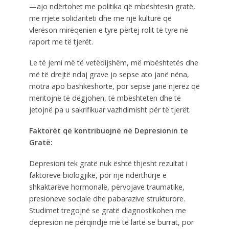
—ajo ndërtohet me politika që mbështesin gratë,
me rrjete solidariteti dhe me një kulturë që
vlerëson mirëqenien e tyre përtej rolit të tyre në
raport me të tjerët.
Le të jemi më të vetëdijshëm, më mbështetës dhe
më të drejtë ndaj grave jo sepse ato janë nëna,
motra apo bashkëshorte, por sepse janë njerëz që
meritojnë të dëgjohen, të mbështeten dhe të
jetojnë pa u sakrifikuar vazhdimisht për të tjerët.
Faktorët që kontribuojnë në Depresionin te
Gratë:
Depresioni tek gratë nuk është thjesht rezultat i
faktorëve biologjikë, por një ndërthurje e
shkaktarëve hormonalë, përvojave traumatike,
presioneve sociale dhe pabarazive strukturore.
Studimet tregojnë se gratë diagnostikohen me
depresion në përqindje më të lartë se burrat, por