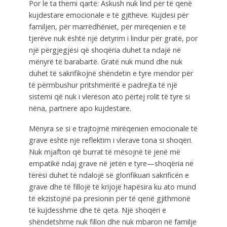
Por le ta themi qartë: Askush nuk lind për të qenë
kujdestare emocionale e të gjithëve. Kujdesi për
familjen, për marrëdhëniet, për mirëqenien e të
tjerëve nuk është një detyrim i lindur për gratë, por
një përgjegjësi që shoqëria duhet ta ndajë në
mënyrë të barabartë. Gratë nuk mund dhe nuk
duhet të sakrifikojnë shëndetin e tyre mendor për
të përmbushur pritshmëritë e padrejta të një
sistemi që nuk i vlerëson ato përtej rolit të tyre si
nëna, partnere apo kujdestare.
Mënyra se si e trajtojmë mirëqenien emocionale të
grave është një reflektim i vlerave tona si shoqëri.
Nuk mjafton që burrat të mësojnë të jenë më
empatikë ndaj grave në jetën e tyre—shoqëria në
tërësi duhet të ndalojë së glorifikuari sakrificën e
grave dhe të fillojë të krijojë hapësira ku ato mund
të ekzistojnë pa presionin për të qenë gjithmonë
të kujdesshme dhe të qeta. Një shoqëri e
shëndetshme nuk fillon dhe nuk mbaron në familje