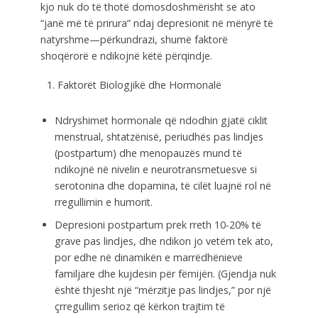
kjo nuk do të thotë domosdoshmërisht se ato
“janë më të prirura” ndaj depresionit në mënyrë të
natyrshme—përkundrazi, shumë faktorë
shoqërorë e ndikojnë këtë përqindje.
Faktorët Biologjikë dhe Hormonalë
Ndryshimet hormonale që ndodhin gjatë ciklit
menstrual, shtatzënisë, periudhës pas lindjes
(postpartum) dhe menopauzës mund të
ndikojnë në nivelin e neurotransmetuesve si
serotonina dhe dopamina, të cilët luajnë rol në
rregullimin e humorit.
Depresioni postpartum prek rreth 10-20% të
grave pas lindjes, dhe ndikon jo vetëm tek ato,
por edhe në dinamikën e marrëdhënieve
familjare dhe kujdesin për fëmijën. (Gjendja nuk
është thjesht një “mërzitje pas lindjes,” por një
çrregullim serioz që kërkon trajtim të