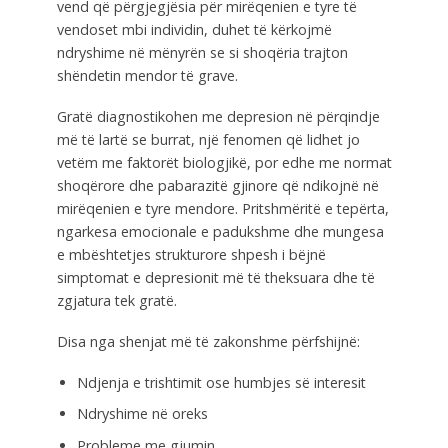
vend që përgjegjësia për mirëqenien e tyre të
vendoset mbi individin, duhet të kërkojmë
ndryshime në mënyrën se si shoqëria trajton
shëndetin mendor të grave.
Gratë diagnostikohen me depresion në përqindje
më të lartë se burrat, një fenomen që lidhet jo
vetëm me faktorët biologjikë, por edhe me normat
shoqërore dhe pabarazitë gjinore që ndikojnë në
mirëqenien e tyre mendore. Pritshmëritë e tepërta,
ngarkesa emocionale e padukshme dhe mungesa
e mbështetjes strukturore shpesh i bëjnë
simptomat e depresionit më të theksuara dhe të
zgjatura tek gratë.
Disa nga shenjat më të zakonshme përfshijnë:
Ndjenja e trishtimit ose humbjes së interesit
Ndryshime në oreks
Probleme me gjumin