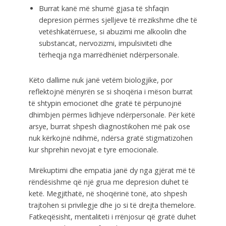
Burrat kanë më shumë gjasa të shfaqin
depresion përmes sjelljeve të rrezikshme dhe të
vetëshkatërruese, si abuzimi me alkoolin dhe
substancat, nervozizmi, impulsiviteti dhe
tërheqja nga marrëdhëniet ndërpersonale.
Këto dallime nuk janë vetëm biologjike, por
reflektojnë mënyrën se si shoqëria i mëson burrat
të shtypin emocionet dhe gratë të përpunojnë
dhimbjen përmes lidhjeve ndërpersonale. Për këtë
arsye, burrat shpesh diagnostikohen më pak ose
nuk kërkojnë ndihmë, ndërsa gratë stigmatizohen
kur shprehin nevojat e tyre emocionale.
Mirëkuptimi dhe empatia janë dy nga gjërat më të
rëndësishme që një grua me depresion duhet të
ketë. Megjithatë, në shoqërinë tonë, ato shpesh
trajtohen si privilegje dhe jo si të drejta themelore.
Fatkeqësisht, mentaliteti i rrënjosur që gratë duhet