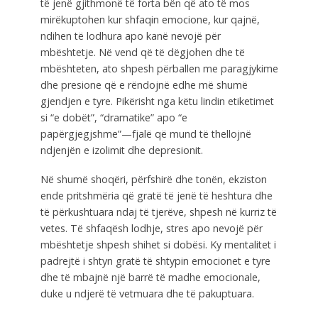
të jenë gjithmonë të forta bën që ato të mos
mirëkuptohen kur shfaqin emocione, kur qajnë,
ndihen të lodhura apo kanë nevojë për
mbështetje. Në vend që të dëgjohen dhe të
mbështeten, ato shpesh përballen me paragjykime
dhe presione që e rëndojnë edhe më shumë
gjendjen e tyre. Pikërisht nga këtu lindin etiketimet
si “e dobët”, “dramatike” apo “e
papërgjegjshme”—fjalë që mund të thellojnë
ndjenjën e izolimit dhe depresionit.
Në shumë shoqëri, përfshirë dhe tonën, ekziston
ende pritshmëria që gratë të jenë të heshtura dhe
të përkushtuara ndaj të tjerëve, shpesh në kurriz të
vetes. Të shfaqësh lodhje, stres apo nevojë për
mbështetje shpesh shihet si dobësi. Ky mentalitet i
padrejtë i shtyn gratë të shtypin emocionet e tyre
dhe të mbajnë një barrë të madhe emocionale,
duke u ndjerë të vetmuara dhe të pakuptuara.