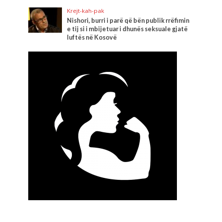
Krejt-kah-pak
Nishori, burri i parë që bën publik rrëfimin
e tij si i mbijetuar i dhunës seksuale gjatë
luftës në Kosovë