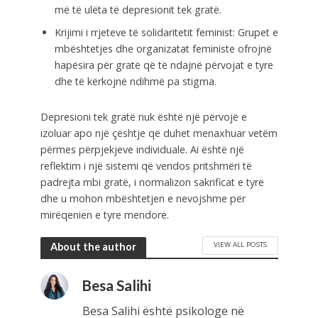
më të ulëta të depresionit tek gratë.
Krijimi i rrjeteve të solidaritetit feminist: Grupet e
mbështetjes dhe organizatat feministe ofrojnë
hapësira për gratë që të ndajnë përvojat e tyre
dhe të kërkojnë ndihmë pa stigma.
Depresioni tek gratë nuk është një përvojë e
izoluar apo një çështje që duhet menaxhuar vetëm
përmes përpjekjeve individuale. Ai është një
reflektim i një sistemi që vendos pritshmëri të
padrejta mbi gratë, i normalizon sakrificat e tyre
dhe u mohon mbështetjen e nevojshme për
mirëqenien e tyre mendore.
VIEW ALL POSTS
About the author
Besa Salihi
Besa Salihi është psikologe në