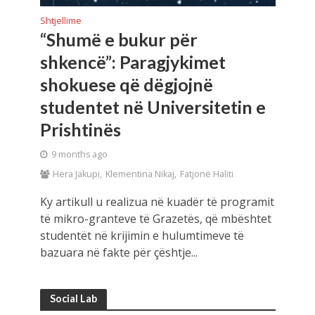
Shtjellime
“Shumë e bukur për
shkencë”: Paragjykimet
shokuese që dëgjojnë
studentet në Universitetin e
Prishtinës
9 months ago
Hera Jakupi
Klementina Nikaj
Fatjonë Haliti
Ky artikull u realizua në kuadër të programit
të mikro-granteve të Grazetës, që mbështet
studentët në krijimin e hulumtimeve të
bazuara në fakte për çështje...
Social Lab