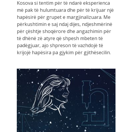
Kosova si tentim për të ndarë eksperienca
më pak të hulumtuara dhe për të krijuar një
hapësirë për grupet e margjinalizuara. Me
përkushtimin e saj ndaj dijes, ndjeshmërinë
për çështje shoqërore dhe angazhimin për
të dhënë zë atyre që shpesh mbeten të
padëgjuar, ajo shpreson të vazhdojë të
krijojë hapësira pa gjykim për gjithësecilin.