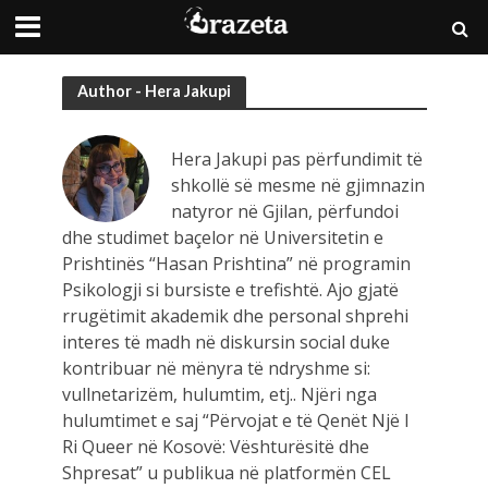
Author - Hera Jakupi
Hera Jakupi pas përfundimit të
shkollë së mesme në gjimnazin
natyror në Gjilan, përfundoi
dhe studimet baçelor në Universitetin e
Prishtinës “Hasan Prishtina” në programin
Psikologji si bursiste e trefishtë. Ajo gjatë
rrugëtimit akademik dhe personal shprehi
interes të madh në diskursin social duke
kontribuar në mënyra të ndryshme si:
vullnetarizëm, hulumtim, etj.. Njëri nga
hulumtimet e saj “Përvojat e të Qenët Një I
Ri Queer në Kosovë: Vështurësitë dhe
Shpresat” u publikua në platformën CEL