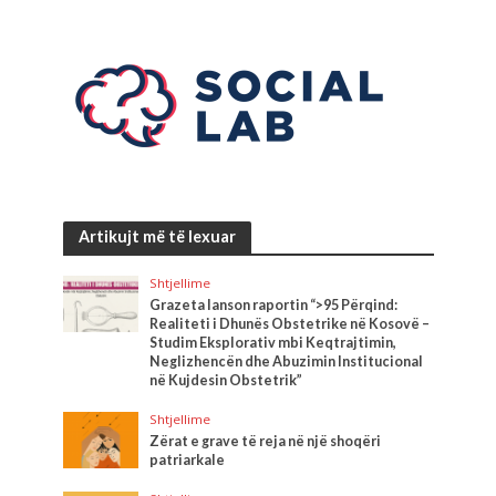
Artikujt më të lexuar
Shtjellime
Grazeta lanson raportin “>95 Përqind:
Realiteti i Dhunës Obstetrike në Kosovë –
Studim Eksplorativ mbi Keqtrajtimin,
Neglizhencën dhe Abuzimin Institucional
në Kujdesin Obstetrik”
Shtjellime
Zërat e grave të reja në një shoqëri
patriarkale