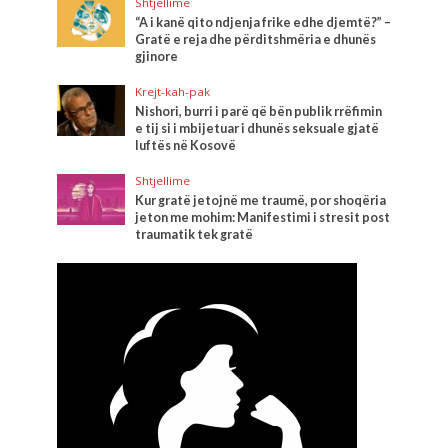
Shtjellime
“A i kanë qito ndjenja frike edhe djemtë?” –
Gratë e reja dhe përditshmëria e dhunës
gjinore
Krejt-kah-pak
Nishori, burri i parë që bën publik rrëfimin
e tij si i mbijetuar i dhunës seksuale gjatë
luftës në Kosovë
Shtjellime
Kur gratë jetojnë me traumë, por shoqëria
jeton me mohim: Manifestimi i stresit post
traumatik tek gratë