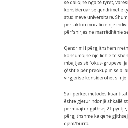
se dallojnë nga të tyret, varës
konsideruar se qëndrimet e tyr
studimeve universitare. Shumi
përcakton moralin e një indiv
përfshirjes në marrëdhënie s
Qëndrimi i përgjithshëm rreth
konsumojnë një lidhje të shë
mbajtjes së fokus-grupeve, ja
çështje për preokupim se a janë
virgjërisë konsiderohet si një 
Sa i përket metodës kuantitati
është gjetur ndonjë shkallë s
përmbajtur gjithsej 21 pyetje
përgjithshme ka qenë gjithsej
djem/burra.