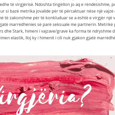
dhe të virgjërisë. Ndoshta tingëllon jo aq e rëndësishme, p
ur si bazë metrika jovalide për të përcaktuar nëse një vajzë
më të zakonshme për të konkluduar se a është e virgjër një 
 gjatë marrëdhënies së parë seksuale me partnerin. Metrikë 
ers dhe Stark, himeni i vajzave/grave ka forma të ndryshme 
men elastik, lloj ky i himenit i cili nuk gjakon gjatë marrëdh