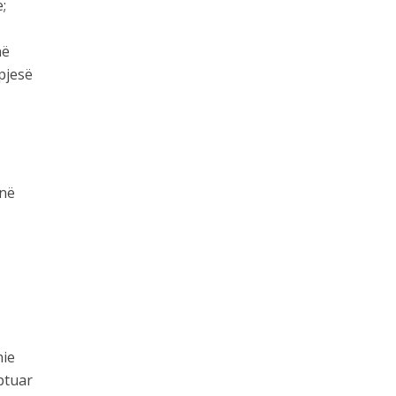
;
në
pjesë
anë
nie
ptuar