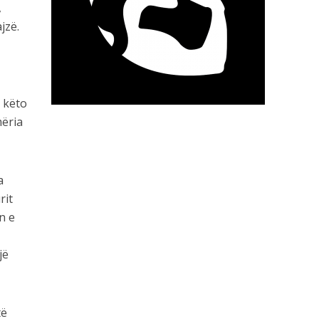
,
jzë.
a këto
mëria
a
rit
n e
jë
të