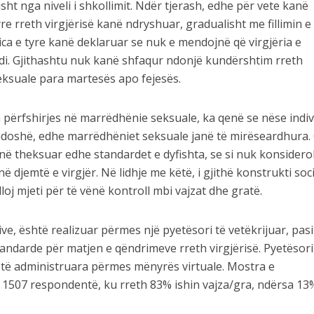
isht nga niveli i shkollimit. Ndër tjerash, edhe për vete kanë
e rreth virgjërisë kanë ndryshuar, gradualisht me fillimin e
ca e tyre kanë deklaruar se nuk e mendojnë që virgjëria e
idi. Gjithashtu nuk kanë shfaqur ndonjë kundërshtim rreth
eksuale para martesës apo fejesës.
 përfshirjes në marrëdhënie seksuale, ka qenë se nëse indiv
ndoshë, edhe marrëdhëniet seksuale janë të mirëseardhura. 
në theksuar edhe standardet e dyfishta, se si nuk konsidero
 djemtë e virgjër. Në lidhje me këtë, i gjithë konstrukti soci
lloj mjeti për të vënë kontroll mbi vajzat dhe gratë.
ve, është realizuar përmes një pyetësori të vetëkrijuar, pas
tandarde për matjen e qëndrimeve rreth virgjërisë. Pyetësori
, të administruara përmes mënyrës virtuale. Mostra e
 1507 respondentë, ku rreth 83% ishin vajza/gra, ndërsa 13