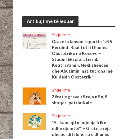
Artikujt më të lexuar
Shtjellime
Grazeta lanson raportin “>95
Përqind: Realiteti i Dhunës
Obstetrike në Kosovë –
Studim Eksplorativ mbi
Keqtrajtimin, Neglizhencën
dhe Abuzimin Institucional në
Kujdesin Obstetrik”
Shtjellime
Zërat e grave të reja në një
shoqëri patriarkale
Shtjellime
“A i kanë qito ndjenja frike
edhe djemtë?” – Gratë e reja
dhe përditshmëria e dhunës