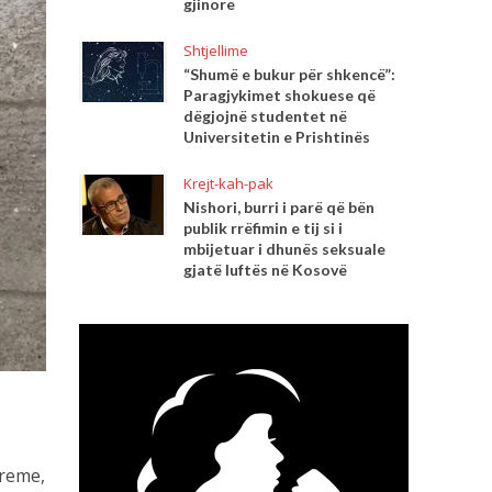
gjinore
Shtjellime
“Shumë e bukur për shkencë”:
Paragjykimet shokuese që
dëgjojnë studentet në
Universitetin e Prishtinës
Krejt-kah-pak
Nishori, burri i parë që bën
publik rrëfimin e tij si i
mbijetuar i dhunës seksuale
gjatë luftës në Kosovë
treme,