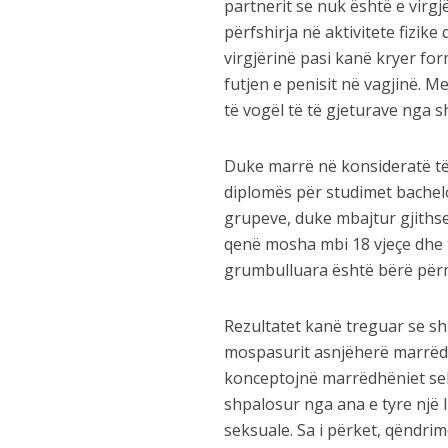
partnerit se nuk është e virg
përfshirja në aktivitete fizi
virgjërinë pasi kanë kryer f
futjen e penisit në vagjinë. 
të vogël të të gjeturave nga sh
Duke marrë në konsideratë të 
diplomës për studimet bachelo
grupeve, duke mbajtur gjithse
qenë mosha mbi 18 vjeçe dhe të
grumbulluara është bërë përme
Rezultatet kanë treguar se sh
mospasurit asnjëherë marrëdhë
konceptojnë marrëdhëniet sek
shpalosur nga ana e tyre një l
seksuale. Sa i përket, qëndri