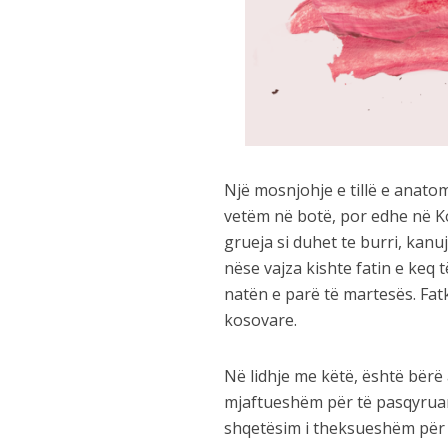
Një mosnjohje e tillë e anatom
vetëm në botë, por edhe në Ko
grueja si duhet te burri, kanuj
nëse vajza kishte fatin e keq 
natën e parë të martesës. Fatke
kosovare.
Në lidhje me këtë, është bërë 
mjaftueshëm për të pasqyruar 
shqetësim i theksueshëm për 