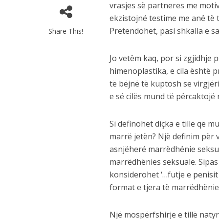
vrasjes së partneres me moti
ekzistojnë testime me anë të t
Pretendohet, pasi shkalla e sak
Share This!
Jo vetëm kaq, por si zgjidhje
himenoplastika, e cila është 
të bëjnë të kuptosh se virgjë
e së cilës mund të përcaktojë
Si definohet diçka e tillë që m
marrë jetën? Një definim për 
asnjëherë marrëdhënie seksual
marrëdhënies seksuale. Sipas
konsiderohet ‘…futje e penisit
format e tjera të marrëdhënie
Një mospërfshirje e tillë naty