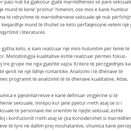
jër pasi nuk ka gjakosur gjatë marrëdhënies së parë seksuale
ke që mund të kenë ‘prishur’ himenin; ose mos e kanë humbur
orma të ndryshme të marrëdhënieve seksuale që nuk përfshij
Me keqardhje mund të thuhet se këto përfaqësojnë vetëm një 
qyrtimit i literaturës.
gjitha këto, e kam realizuar një mini-hulumtim për temë të
r. Metodologjia kualitative është realizuar përmes fokus-
j tre grupe me nga gjashtë vajza. Kritere të përzgjedhjes k
 qenit në një lidhje romantike. Analizimi i të dhënave të
s programit të analizimit të të dhënave kualitative, Atlas.
umica e pjesëmarrësve e kanë definuar virgjërinë si të
nie seksuale, mirëpo kur janë pyetur rreth asaj se si i
suale të personave me orientim të njëjtë seksual, është
loj i konfuzionit rreth asaj se çka konsiderohet si marrëdhë
meve të tyre në dallim prej moshatarëve, shumica kanë perce