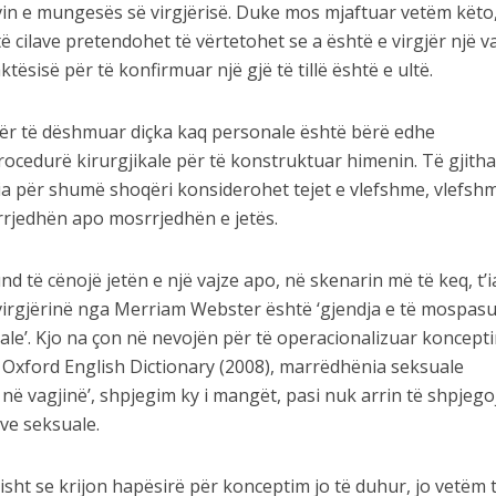
vin e mungesës së virgjërisë. Duke mos mjaftuar vetëm këto
ë cilave pretendohet të vërtetohet se a është e virgjër një va
tësisë për të konfirmuar një gjë të tillë është e ultë.
 për të dëshmuar diçka kaq personale është bërë edhe
procedurë kirurgjikale për të konstruktuar himenin. Të gjith
ria për shumë shoqëri konsiderohet tejet e vlefshme, vlefsh
 rrjedhën apo mosrrjedhën e jetës.
und të cënojë jetën e një vajze apo, në skenarin më të keq, t’i
virgjërinë nga Merriam Webster është ‘gjendja e të mospasu
e’. Kjo na çon në nevojën për të operacionalizuar koncepti
 Oxford English Dictionary (2008), marrëdhënia seksuale
 në vagjinë’, shpjegim ky i mangët, pasi nuk arrin të shpjego
ve seksuale.
risht se krijon hapësirë për konceptim jo të duhur, jo vetëm 