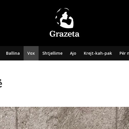
Ballina
Vox
Shtjellime
Ajo
Krejt-kah-pak
Për 
ë