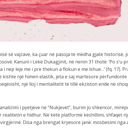
isë së vajzave, ka çuar në pasoja të mëdha gjatë historisë, j
sovë. Kanuni i Lekë Dukagjinit, në nenin 31 thotë: ‘Po s’u p
a i nep leje me i pre thekun a flokun e me lshue…’ (fq. 17). Pr
të kishte një himen elastik, jeta e saj martesore përfundonte
qësisht, një lloj i mentalitetit të tillë ekziston ende në sho
analizimi i pyetjeve në “Nukjevet”, burim jo shkencor, mirëpo
realitetin e hidhur. Në këtë platformë këshillimi, shfaqet nj
virgjërinë. Disa nga brengat kryesore janë: mosbesimi nga 