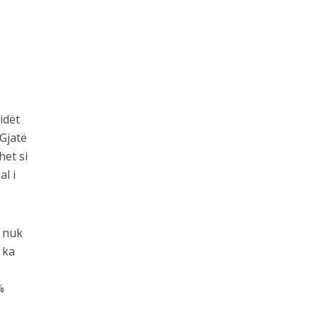
idët
Gjatë
het si
al i
i nuk
 ka
%