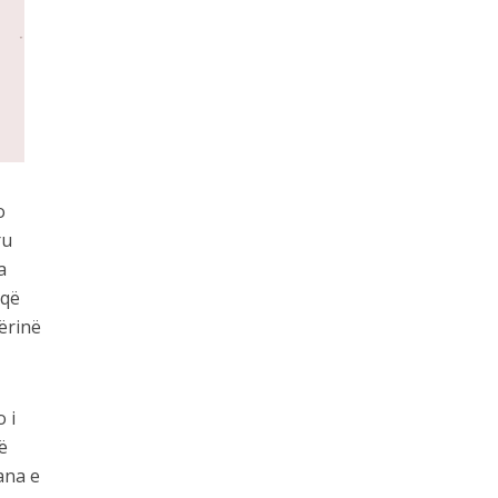
o
ru
a
 që
qërinë
 i
ë
ana e