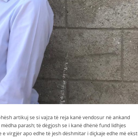
ësh artikuj se si vajza të reja kanë vendosur në ankand
ë mëdha parash; të dëgjosh se i kanë dhënë fund lidhjes
e e virgjër apo edhe të jesh dëshmitar i diçkaje edhe më eks