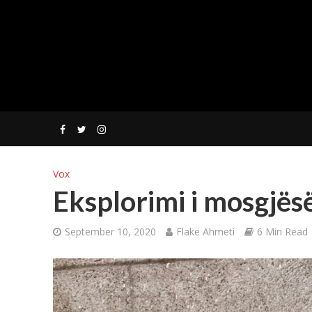
Vox
Eksplorimi i mosgjës
September 10, 2020
Flakë Ahmeti
6 Min Read