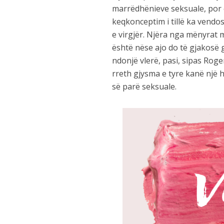
marrëdhënieve seksuale, por e
keqkonceptim i tillë ka vendos
e virgjër. Njëra nga mënyrat 
është nëse ajo do të gjakosë
ndonjë vlerë, pasi, sipas Rog
rreth gjysma e tyre kanë një hi
së parë seksuale.