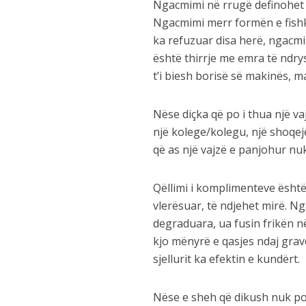
Ngacmimi në rrugë definohet 
Ngacmimi merr formën e fishkël
ka refuzuar disa herë, ngacmim
është thirrje me emra të ndrysh
t’i biesh borisë së makinës, m
Nëse diçka që po i thua një va
një kolege/kolegu, një shoqej
që as një vajzë e panjohur nuk
Qëllimi i komplimenteve është 
vlerësuar, të ndjehet mirë. N
degraduara, ua fusin frikën n
kjo mënyrë e qasjes ndaj grave
sjellurit ka efektin e kundërt.
Nëse e sheh që dikush nuk po i