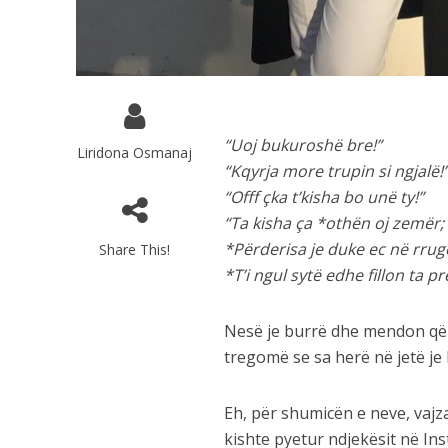
“Uoj bukuroshë bre!”
Liridona Osmanaj
“Kqyrja more trupin si ngjalë!
“Offf çka t’kisha bo unë ty!”
“Ta kisha ça *othën oj zemër;
*Përderisa je duke ec në rrugë
Share This!
*T’i ngul sytë edhe fillon ta p
Nesë je burrë dhe mendon që 
tregomë se sa herë në jetë je
Eh, për shumicën e neve, vajza
kishte pyetur ndjekësit në In