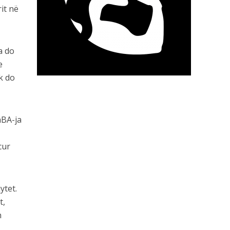
rit në
a do
e
k do
hBA-ja
cur
ytet.
t,
n