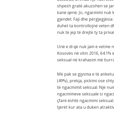
shpesh gratë akuzohen se jan
kanë qenë. Jo, ngacmimi nuk k
gjendet. Faji dhe përgjegjësi
duhet ta kontrollojnë veten d
nuk të jep të drejtë ty ta priva
Unë e di që nuk jam e vetme në
Kosovës në vitin 2016, 64.1%
seksual në krahasim më burra
Më pak se gjysma e të anketu
(49%), prekja, pickimi ose sht
të ngacmimit seksual. Një num
ngacmimeve seksuale si ngacm
çfarë është ngacmimi seksual.
tjerët kur ata u duken atrakti