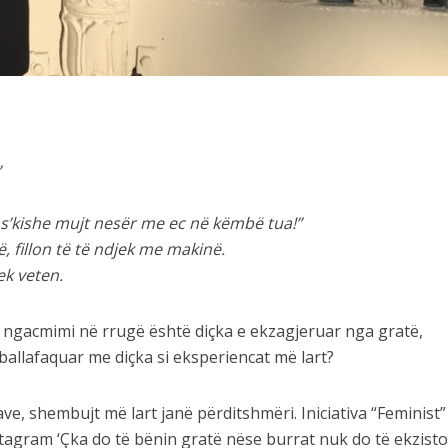
”
 s’kishe mujt nesër me ec në këmbë tua!”
, fillon të të ndjek me makinë.
rek veten.
ngacmimi në rrugë është diçka e ekzagjeruar nga gratë,
 ballafaquar me diçka si eksperiencat më lart?
ve, shembujt më lart janë përditshmëri. Iniciativa “Feminist”
stagram ‘Çka do të bënin gratë nëse burrat nuk do të ekzist