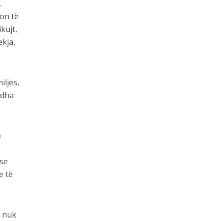
.
son të
kujt,
ekja,
iljes,
ëdha
e
ë
 se
e të
o nuk