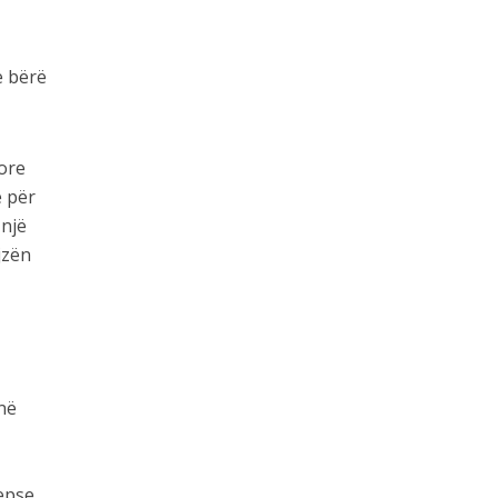
e bërë
zore
ë për
 një
jzën
në
sepse