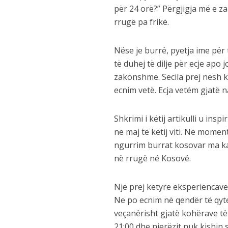
për 24 orë?” Përgjigja më e za
rrugë pa frikë.
Nëse je burrë, pyetja ime për
të duhej të dilje për ecje apo
zakonshme. Secila prej nesh ke
ecnim vetë. Ecja vetëm gjatë 
Shkrimi i këtij artikulli u in
në maj të këtij viti. Në momen
ngurrim burrat kosovar ma ka
në rrugë në Kosovë.
Një prej këtyre eksperiencave 
Ne po ecnim në qendër të qytet
veçanërisht gjatë kohërave t
21:00 dhe njerëzit nuk kishin 