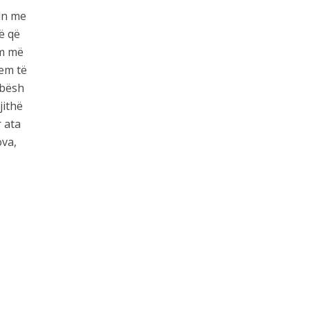
nin me
ë që
im më
jem të
 bësh
jithë
r ata
ova,