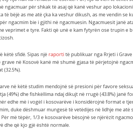
ë ngacmuar për shkak të asaj që kanë veshur apo lokacioni
a të bëjë as me atë çka ka veshur dikush, as me vendin se k
a për ngacmim bie i gjithi në ngacmuesin. Ngacmuesit janë at
he veprimet e tyre. Fakti që unë e kam fytyrën ose trupin e 
tizosh.
 këtë sfidë. Sipas një
raporti
të publikuar nga Rrjeti i Grave
 e grave në Kosovë kanë më shumë gjasa të përjetojnë ngac
t (32.5%).
arve në këtë studim mendojnë së presioni për favore seksu
ytja (49%) dhe fishkëllima ndaj dikujt në rrugë (43.8%) janë f
ër edhe më i vogël i kosovarëve i konsidërojnë format e tje
im, duke dëshmuar mungesë të vetëdijes në lidhje me atë 
 Për më tëpër, 1/3 e kosovarëve bësojnë se njërëzit ngacmo
vë dhe që kjo gjë është normale.