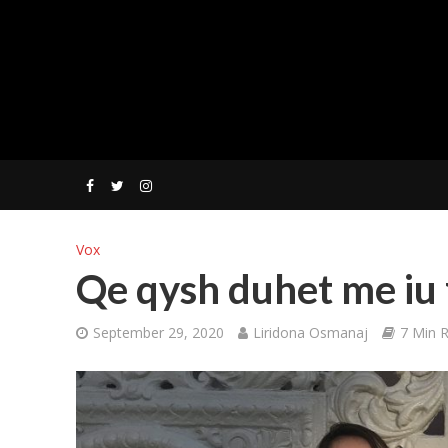
Vox
Qe qysh duhet me iu 
September 29, 2020
Liridona Osmanaj
7 Min 