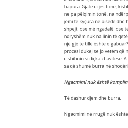
hapura. Gjatë ecjes tonë, kis
ne pa pëlqimin tonë, na ndërp
jemi të kyçura në bisedë dhe 
shpejt, ose më ngadalë, ose t
ndryshëm nuk na linin të qetë
një gjë të tillë është e gabuar
procesi dukej se jo vetëm që 
e shihnin si diçka zbavitëse.
sa që shumë burra në shoqëri
Ngacmimi nuk është komplim
Të dashur djem dhe burra,
Ngacmimi në rrugë nuk është