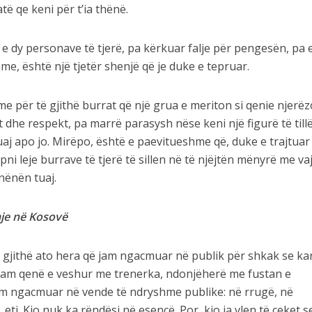
të qe keni për t’ia thënë.
 e dy personave të tjerë, pa kërkuar falje për pengesën, pa 
e, është një tjetër shenjë që je duke e tepruar.
e për të gjithë burrat që një grua e meriton si qenie njerë
et dhe respekt, pa marrë parasysh nëse keni një figurë të till
uaj apo jo. Mirëpo, është e paevitueshme që, duke e trajtuar
pni leje burrave të tjerë të sillen në të njëjtën mënyrë me va
 nënën tuaj.
aje në Kosovë
 gjithë ato hera që jam ngacmuar në publik për shkak se ka
am qenë e veshur me trenerka, ndonjëherë me fustan e
m ngacmuar në vende të ndryshme publike: në rrugë, në
etj. Kjo nuk ka rëndësi në esencë. Por, kjo ia vlen të ceket 