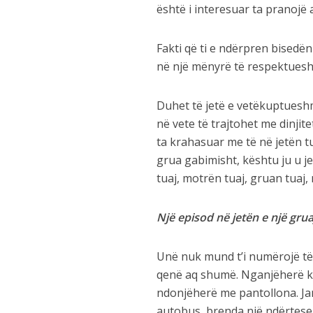
është i interesuar ta pranojë a
Fakti që ti e ndërpren bisedën
në një mënyrë të respektueshm
Duhet të jetë e vetëkuptueshm
në vete të trajtohet me dinjit
ta krahasuar me të në jetën t
grua gabimisht, kështu ju u je
tuaj, motrën tuaj, gruan tuaj,
Një episod në jetën e një gru
Unë nuk mund t’i numërojë të
qenë aq shumë. Nganjëherë k
ndonjëherë me pantollona. Ja
autobus, brenda një ndërtese, 