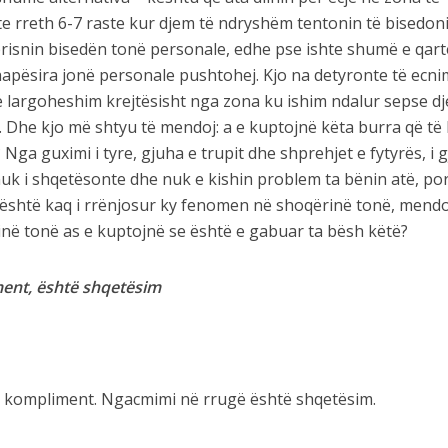
hte rreth 6-7 raste kur djem të ndryshëm tentonin të bisedo
risnin bisedën tonë personale, edhe pse ishte shumë e qart
hapësira jonë personale pushtohej. Kjo na detyronte të ecn
ë largoheshim krejtësisht nga zona ku ishim ndalur sepse d
. Dhe kjo më shtyu të mendoj: a e kuptojnë këta burra që të
? Nga guximi i tyre, gjuha e trupit dhe shprehjet e fytyrës, i g
nuk i shqetësonte dhe nuk e kishin problem ta bënin atë, po
 A është kaq i rrënjosur ky fenomen në shoqërinë tonë, mend
në tonë as e kuptojnë se është e gabuar ta bësh këtë?
ent, është shqetësim
 kompliment. Ngacmimi në rrugë është shqetësim.