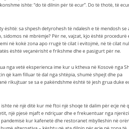
konshme ishte: “do të dilnin për të ecur”. Do të thotë, të ecu
 ty është: sa shpesh detyrohesh të ndalesh e të mendosh se 
 jo, sidomos në mbrëmje? Për ne, vajzat, kjo është procedurë 
mi në kokë zona apo rrugë të cilat i evitojmë, në të cilat nu
natës është veçanërisht e frikshme dhe e pasigurt për ne.
spirua nga vetë eksperienca ime kur u ktheva në Kosovë nga S
tin që kam filluar të dal nga shtëpia, shumë shpejt dhe pa
në rikujtuar se sa e pakëndshme është të jesh grua duke e
ishte në një ditë kur më ftoi një shoqe të dalim për ecje në q
it, një pjesë mjaft e ndriçuar dhe e frekuentuar nga njerëzi
ë pandemisë kur kafenetë dhe restoranet mbylleshin në orë
shumë alternativa – kështu që ata dilnin për ecje në zona të