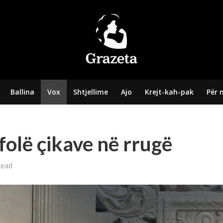
Ballina
Vox
Shtjellime
Ajo
Krejt-kah-pak
Për 
folë çikave në rrugë
Read