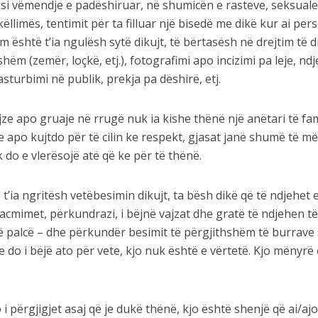
si vëmendje e padëshiruar, në shumicën e rasteve, seksuale
limës, tentimit për ta filluar një bisedë me dikë kur ai per
 është t’ia ngulësh sytë dikujt, të bërtasësh në drejtim të di
ëm (zemër, loçkë, etj.), fotografimi apo incizimi pa leje, ndj
asturbimi në publik, prekja pa dëshirë, etj.
jze apo gruaje në rrugë nuk ia kishe thënë një anëtari të fam
e apo kujtdo për të cilin ke respekt, gjasat janë shumë të m
 do e vlerësojë atë që ke për të thënë.
t’ia ngritësh vetëbesimin dikujt, ta bësh dikë që të ndjehet 
gacmimet, përkundrazi, i bëjnë vajzat dhe gratë të ndjehen t
ë palcë – dhe përkundër besimit të përgjithshëm të burrave
 do i bëjë ato për vete, kjo nuk është e vërtetë. Kjo mënyrë 
 përgjigjet asaj që je dukë thënë, kjo është shenjë që ai/aj