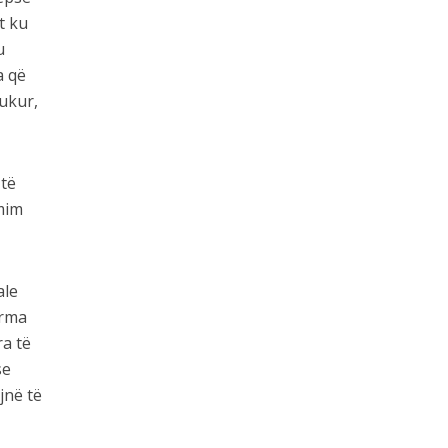
t ku
u
a që
bukur,
 të
mim
ale
orma
ra të
se
jnë të