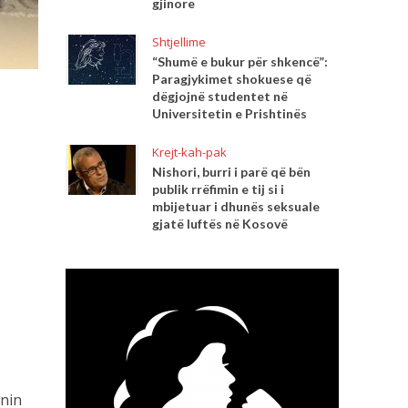
gjinore
Shtjellime
“Shumë e bukur për shkencë”:
Paragjykimet shokuese që
dëgjojnë studentet në
Universitetin e Prishtinës
Krejt-kah-pak
Nishori, burri i parë që bën
publik rrëfimin e tij si i
mbijetuar i dhunës seksuale
gjatë luftës në Kosovë
onin