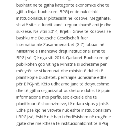
buxhetit në të gjitha kategoritë ekonomike dhe të
gjitha linjat buxhetore. BPGj ende nuk është
institucionalizuar plotësisht në Kosovë. Megjithatë,
shtatë vitet e fundit kanë treguar shumë arritje dhe
suksese. Në vitin 2014, Rrjeti i Grave të Kosovës së
bashku me Deutsche Gesellschaft fuer
Internationale Zusammenarbet (GIZ) lobuan në
Ministrinë e Financave drejt institucionalizimit të
BPGj-së. Që nga viti 2014, Qarkoret Buxhetore që
publikohen çdo vit nga Ministria si udhëzime për
mënyrën se si komunat dhe ministritë duhet të
planifikojnë buxhetet, përfshijnë udhëzime edhe
për BPGj-në. Këto udhëzime janë të detyrueshme
dhe të gjitha organizatat buxhetore duhet të japin
informacione mbi përfituesit aktualë dhe të
planifikuar të shpenzimeve, të ndara sipas gjinisë.
Edhe pse kjo në vetvete nuk është institucionalizim
i BPGj-së, është një hap i rëndësishëm në rrugën e
gjatë dhe me kthesa të institucionalizimit të BPGj-