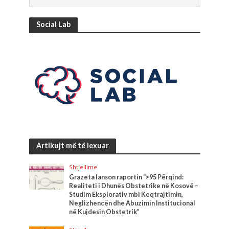
Social Lab
Artikujt më të lexuar
Shtjellime
Grazeta lanson raportin “>95 Përqind:
Realiteti i Dhunës Obstetrike në Kosovë –
Studim Eksplorativ mbi Keqtrajtimin,
Neglizhencën dhe Abuzimin Institucional
në Kujdesin Obstetrik”