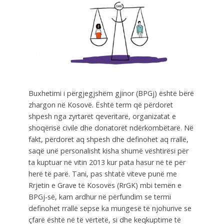
Buxhetimi i përgjegjshëm gjinor (BPGj) është bërë
zhargon në Kosovë. Është term që përdoret
shpesh nga zyrtarët qeveritarë, organizatat e
shoqërisë civile dhe donatorët ndërkombëtarë. Në
fakt, përdoret aq shpesh dhe definohet aq rrallë,
saqë unë personalisht kisha shumë vështirësi për
ta kuptuar në vitin 2013 kur pata hasur në të për
herë të parë. Tani, pas shtatë viteve punë me
Rrjetin e Grave të Kosovës (RrGK) mbi temën e
BPGj-së, kam ardhur në përfundim se termi
definohet rrallë sepse ka mungesë të njohurive se
çfarë është në të vërtetë, si dhe keqkuptime të