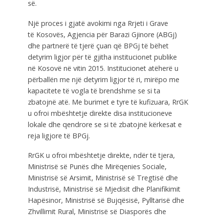
së.
Një proces i gjatë avokimi nga Rrjeti i Grave
të Kosovës, Agjencia për Barazi Gjinore (ABGj)
dhe partnerë të tjerë çuan që BPGj të bëhet
detyrim ligjor për të gjitha institucionet publike
në Kosovë në vitin 2015. Institucionet atëherë u
përballën me një detyrim ligjor të ri, mirëpo me
kapacitete të vogla të brendshme se si ta
zbatojnë atë. Me burimet e tyre të kufizuara, RrGK
u ofroi mbështetje direkte disa institucioneve
lokale dhe qendrore se si të zbatojnë kërkesat e
reja ligjore të BPGj.
RrGK u ofroi mbështetje direkte, ndër të tjera,
Ministrisë së Punës dhe Mirëqenies Sociale,
Ministrisë së Arsimit, Ministrisë së Tregtisë dhe
Industrisë, Ministrisë së Mjedisit dhe Planifikimit
Hapësinor, Ministrisë së Bujqësisë, Pylltarisë dhe
Zhvillimit Rural, Ministrisë së Diasporës dhe