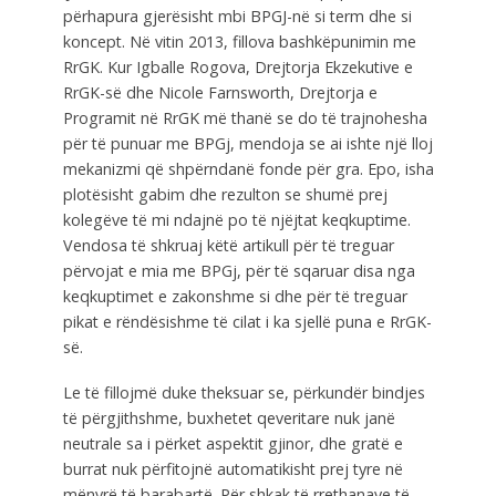
përhapura gjerësisht mbi BPGJ-në si term dhe si
koncept. Në vitin 2013, fillova bashkëpunimin me
RrGK. Kur Igballe Rogova, Drejtorja Ekzekutive e
RrGK-së dhe Nicole Farnsworth, Drejtorja e
Programit në RrGK më thanë se do të trajnohesha
për të punuar me BPGj, mendoja se ai ishte një lloj
mekanizmi që shpërndanë fonde për gra. Epo, isha
plotësisht gabim dhe rezulton se shumë prej
kolegëve të mi ndajnë po të njëjtat keqkuptime.
Vendosa të shkruaj këtë artikull për të treguar
përvojat e mia me BPGj, për të sqaruar disa nga
keqkuptimet e zakonshme si dhe për të treguar
pikat e rëndësishme të cilat i ka sjellë puna e RrGK-
së.
Le të fillojmë duke theksuar se, përkundër bindjes
të përgjithshme, buxhetet qeveritare nuk janë
neutrale sa i përket aspektit gjinor, dhe gratë e
burrat nuk përfitojnë automatikisht prej tyre në
mënyrë të barabartë. Për shkak të rrethanave të