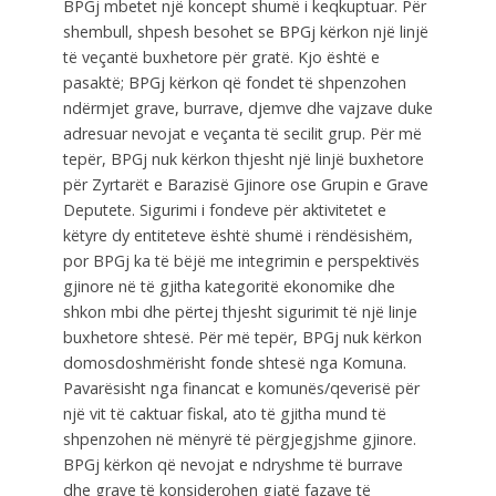
BPGj mbetet një koncept shumë i keqkuptuar. Për
shembull, shpesh besohet se BPGj kërkon një linjë
të veçantë buxhetore për gratë. Kjo është e
pasaktë; BPGj kërkon që fondet të shpenzohen
ndërmjet grave, burrave, djemve dhe vajzave duke
adresuar nevojat e veçanta të secilit grup. Për më
tepër, BPGj nuk kërkon thjesht një linjë buxhetore
për Zyrtarët e Barazisë Gjinore ose Grupin e Grave
Deputete. Sigurimi i fondeve për aktivitetet e
këtyre dy entiteteve është shumë i rëndësishëm,
por BPGj ka të bëjë me integrimin e perspektivës
gjinore në të gjitha kategoritë ekonomike dhe
shkon mbi dhe përtej thjesht sigurimit të një linje
buxhetore shtesë. Për më tepër, BPGj nuk kërkon
domosdoshmërisht fonde shtesë nga Komuna.
Pavarësisht nga financat e komunës/qeverisë për
një vit të caktuar fiskal, ato të gjitha mund të
shpenzohen në mënyrë të përgjegjshme gjinore.
BPGj kërkon që nevojat e ndryshme të burrave
dhe grave të konsiderohen gjatë fazave të