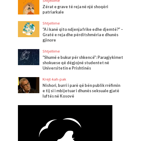
Shtjellime
Zërat e grave të reja në një shoqëri
patriarkale
Shtjellime
“A i kanë qito ndjenja frike edhe djemtë?” –
Gratë e reja dhe përditshmëria e dhunës
gjinore
Shtjellime
“Shumë e bukur për shkencë”: Paragjykimet
shokuese që dëgjojnë studentet në
Universitetin e Prishtinës
Krejt-kah-pak
Nishori, burri i parë që bën publik rrëfimin
e tij si i mbijetuar i dhunës seksuale gjatë
luftës në Kosovë