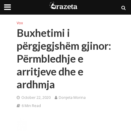
Vox
Buxhetimi i
përgjegjshëm gjinor:
Përmbledhje e
arritjeve dhe e
ardhmja
October 22, 2020
Donjeta Morina
6 Min Read