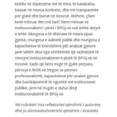
kështu në shpenzime më të mira, të barabarta,
bazuar në nevoja konkrete, dhe më transparente
për gratë dhe burrat në Kosovë. Atëherë, çfarë
kemi mësuar deri më tani? Kemi mësuar se
institucionalizimi i plotë i BPGj-së nuk është detyrë
e lehtë. Mungesa e të dhënave të ndara sipas
gjinisë, mungesa e vullnetit politik dhe mungesa e
kapaciteteve të brendshme për analizat gjinore
janë vetëm disa nga vështirësitë që vazhdojnë të
minojnë institucionalizimin e plotë të BPGj-së në
Kosovë. Sado që kemi rrugë të gjatë përpara,
përvoja e RrGK-së tregon se përmes
profesionalizmit, kapaciteteve për analizë gjinore
dhe bashkëpunimit të ngushtë me institucionet
publike, jemi në rrugën e duhur drejt
institucionalizimit të BPGj-së.
Në rubrikën Vox reflektohet qëndrimi i autorëve
dhe jo domosdoshmërisht qëndrimi i Grazetës
.