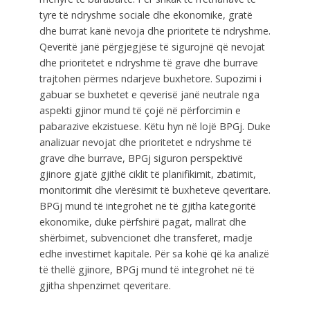
tyre të ndryshme sociale dhe ekonomike, gratë
dhe burrat kanë nevoja dhe prioritete të ndryshme.
Qeveritë janë përgjegjëse të sigurojnë që nevojat
dhe prioritetet e ndryshme të grave dhe burrave
trajtohen përmes ndarjeve buxhetore. Supozimi i
gabuar se buxhetet e qeverisë janë neutrale nga
aspekti gjinor mund të çojë në përforcimin e
pabarazive ekzistuese. Këtu hyn në lojë BPGj. Duke
analizuar nevojat dhe prioritetet e ndryshme të
grave dhe burrave, BPGj siguron perspektivë
gjinore gjatë gjithë ciklit të planifikimit, zbatimit,
monitorimit dhe vlerësimit të buxheteve qeveritare.
BPGj mund të integrohet në të gjitha kategoritë
ekonomike, duke përfshirë pagat, mallrat dhe
shërbimet, subvencionet dhe transferet, madje
edhe investimet kapitale. Për sa kohë që ka analizë
të thellë gjinore, BPGj mund të integrohet në të
gjitha shpenzimet qeveritare.