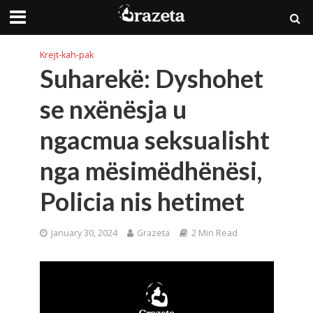
Krejt-kah-pak
Suharekë: Dyshohet
se nxënësja u
ngacmua seksualisht
nga mësimëdhënësi,
Policia nis hetimet
January 30, 2024
Grazeta
2 Min Read