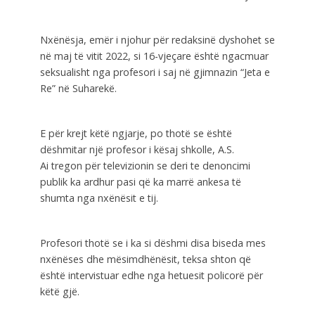
Nxënësja, emër i njohur për redaksinë dyshohet se
në maj të vitit 2022, si 16-vjeçare është ngacmuar
seksualisht nga profesori i saj në gjimnazin “Jeta e
Re” në Suharekë.
E për krejt këtë ngjarje, po thotë se është
dëshmitar një profesor i kësaj shkolle, A.S.
Ai tregon për televizionin se deri te denoncimi
publik ka ardhur pasi që ka marrë ankesa të
shumta nga nxënësit e tij.
Profesori thotë se i ka si dëshmi disa biseda mes
nxënëses dhe mësimdhënësit, teksa shton që
është intervistuar edhe nga hetuesit policorë për
këtë gjë.