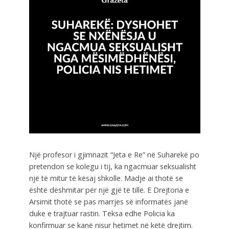
Një profesor i gjimnazit “Jeta e Re” në Suharekë po
pretendon se kolegu i tij, ka ngacmuar seksualisht
një të mitur të kësaj shkolle. Madje ai thotë se
është dëshmitar për një gjë të tillë. E Drejtoria e
Arsimit thotë se pas marrjes së informatës janë
duke e trajtuar rastin. Teksa edhe Policia ka
konfirmuar se kanë nisur hetimet në këtë drejtim.