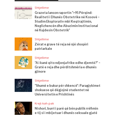
Shtjellime
Grazeta lanson raportin “>95 Përqind:
Realiteti i Dhunës Obstetrike në Kosovë –
Studim Eksplorativ mbi Keqtrajtimin,
Neglizhencën dhe Abuzimin Institucional
në Kujdesin Obstetrik”
Shtjellime
Zërat e grave të reja në një shoqëri
patriarkale
Shtjellime
“A i kanë qito ndjenja frike edhe djemtë?” –
Gratë e reja dhe përditshmëria e dhunës
gjinore
Shtjellime
“Shumë e bukur për shkencë”: Paragjykimet
shokuese që dëgjojnë studentet në
Universitetin e Prishtinës
Krejt-kah-pak
Nishori, burri i parë që bën publik rrëfimin
e tij si i mbijetuar i dhunës seksuale gjatë