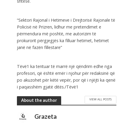
shtesë.
“Sektori Rajonal i Hetimeve i Drejtorisë Rajonale të
Policisë në Prizren, lidhur me pretendimet e
përmendura më poshtë, me autorizim të
prokurorit përgjegjës ka filluar hetimet, hetimet
janë në fazën fillestare”
Tëvë1 ka tentuar të marrë një qëndrim edhe nga
profesori, që është emër i njohur për redaksinë që
po akuzohet për këtë vepër, por që i njëjti ka qenë
i paqasshëm gjatë ditës./Tëvë1
VIEW ALL POSTS
About the author
Grazeta