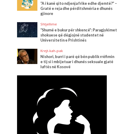
“A i kanë qito ndjenja frike edhe djemtë?” –
Gratë e reja dhe përditshmëria e dhunës
gjinore
Shtjellime
“Shumë e bukur për shkencë”: Paragjykimet
shokuese që dëgjojnë studentet në
Universitetin e Prishtinës
Krejt-kah-pak
Nishori, burri i parë që bën publik rrëfimin
e tij si i mbijetuar i dhunës seksuale gjatë
luftës në Kosovë