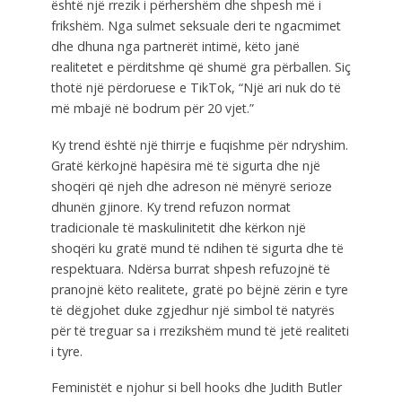
është një rrezik i përhershëm dhe shpesh më i
frikshëm. Nga sulmet seksuale deri te ngacmimet
dhe dhuna nga partnerët intimë, këto janë
realitetet e përditshme që shumë gra përballen. Siç
thotë një përdoruese e TikTok, “Një ari nuk do të
më mbajë në bodrum për 20 vjet.”
Ky trend është një thirrje e fuqishme për ndryshim.
Gratë kërkojnë hapësira më të sigurta dhe një
shoqëri që njeh dhe adreson në mënyrë serioze
dhunën gjinore. Ky trend refuzon normat
tradicionale të maskulinitetit dhe kërkon një
shoqëri ku gratë mund të ndihen të sigurta dhe të
respektuara. Ndërsa burrat shpesh refuzojnë të
pranojnë këto realitete, gratë po bëjnë zërin e tyre
të dëgjohet duke zgjedhur një simbol të natyrës
për të treguar sa i rrezikshëm mund të jetë realiteti
i tyre.
Feministët e njohur si bell hooks dhe Judith Butler