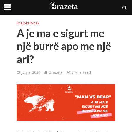
Krejt-kah-pak
A je ma e sigurt me
një burrë apo me një
ari?
July 9, 2024
Grazeta
3 Min Read