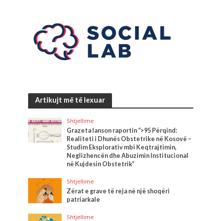
Artikujt më të lexuar
Shtjellime
Grazeta lanson raportin “>95 Përqind:
Realiteti i Dhunës Obstetrike në Kosovë –
Studim Eksplorativ mbi Keqtrajtimin,
Neglizhencën dhe Abuzimin Institucional
në Kujdesin Obstetrik”
Shtjellime
Zërat e grave të reja në një shoqëri
patriarkale
Shtjellime