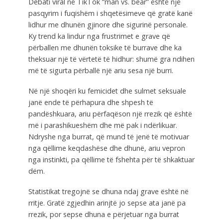
Debati viral në TikTok “man vs. bear” është një
pasqyrim i fuqishëm i shqetësimeve që gratë kanë
lidhur me dhunën gjinore dhe sigurinë personale.
Ky trend ka lindur nga frustrimet e grave që
përballen me dhunën toksike të burrave dhe ka
theksuar një të vërtetë të hidhur: shumë gra ndihen
më të sigurta përballë një ariu sesa një burri.
Në një shoqëri ku femicidet dhe sulmet seksuale
janë ende të përhapura dhe shpesh të
pandëshkuara, ariu përfaqëson një rrezik që është
më i parashikueshëm dhe më pak i ndërlikuar.
Ndryshe nga burrat, që mund të jenë të motivuar
nga qëllime keqdashëse dhe dhunë, ariu vepron
nga instinkti, pa qëllime të fshehta për të shkaktuar
dëm.
Statistikat tregojnë se dhuna ndaj grave është në
rritje. Gratë zgjedhin arinjtë jo sepse ata janë pa
rrezik, por sepse dhuna e përjetuar nga burrat