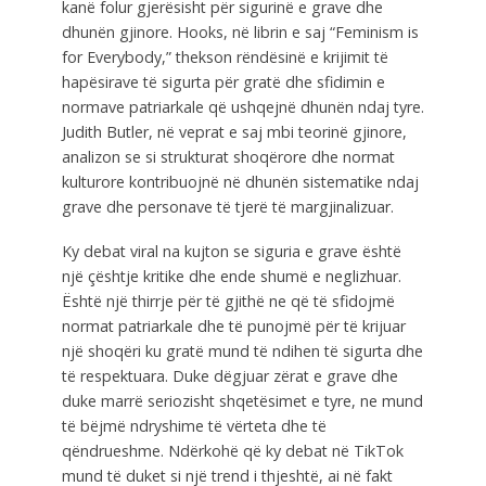
kanë folur gjerësisht për sigurinë e grave dhe
dhunën gjinore. Hooks, në librin e saj “Feminism is
for Everybody,” thekson rëndësinë e krijimit të
hapësirave të sigurta për gratë dhe sfidimin e
normave patriarkale që ushqejnë dhunën ndaj tyre.
Judith Butler, në veprat e saj mbi teorinë gjinore,
analizon se si strukturat shoqërore dhe normat
kulturore kontribuojnë në dhunën sistematike ndaj
grave dhe personave të tjerë të margjinalizuar.
Ky debat viral na kujton se siguria e grave është
një çështje kritike dhe ende shumë e neglizhuar.
Është një thirrje për të gjithë ne që të sfidojmë
normat patriarkale dhe të punojmë për të krijuar
një shoqëri ku gratë mund të ndihen të sigurta dhe
të respektuara. Duke dëgjuar zërat e grave dhe
duke marrë seriozisht shqetësimet e tyre, ne mund
të bëjmë ndryshime të vërteta dhe të
qëndrueshme. Ndërkohë që ky debat në TikTok
mund të duket si një trend i thjeshtë, ai në fakt