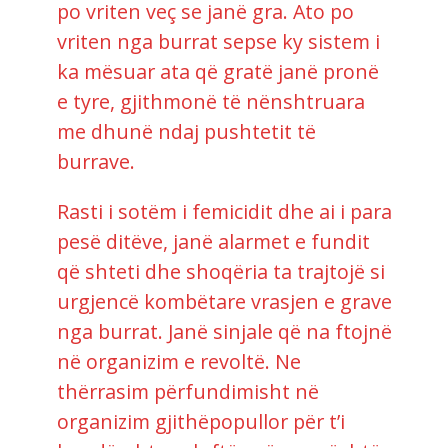
po vriten veç se janë gra. Ato po
vriten nga burrat sepse ky sistem i
ka mësuar ata që gratë janë pronë
e tyre, gjithmonë të nënshtruara
me dhunë ndaj pushtetit të
burrave.
Rasti i sotëm i femicidit dhe ai i para
pesë ditëve, janë alarmet e fundit
që shteti dhe shoqëria ta trajtojë si
urgjencë kombëtare vrasjen e grave
nga burrat. Janë sinjale që na ftojnë
në organizim e revoltë. Ne
thërrasim përfundimisht në
organizim gjithëpopullor për t’i