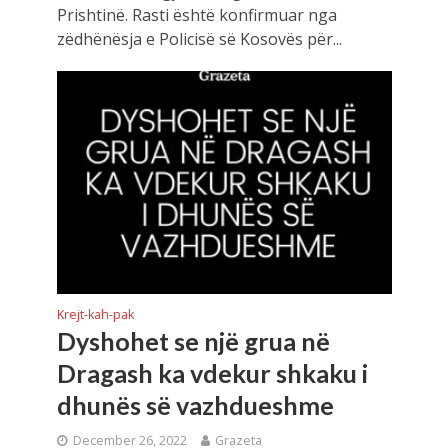
Prishtinë. Rasti është konfirmuar nga
zëdhënësja e Policisë së Kosovës për...
Krejt-kah-pak
Dyshohet se një grua në
Dragash ka vdekur shkaku i
dhunës së vazhdueshme
December 26, 2022
Grazeta