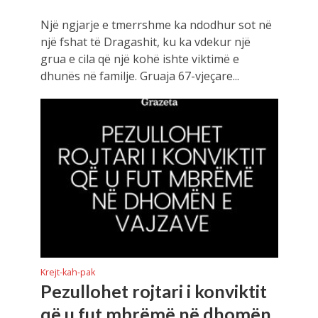
Një ngjarje e tmerrshme ka ndodhur sot në
një fshat të Dragashit, ku ka vdekur një
grua e cila që një kohë ishte viktimë e
dhunës në familje. Gruaja 67-vjeçare...
Krejt-kah-pak
Pezullohet rojtari i konviktit
që u fut mbrëmë në dhomën