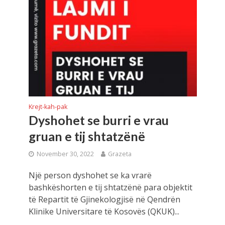
Krejt-kah-pak
Dyshohet se burri e vrau
gruan e tij shtatzënë
November 30, 2022
Grazeta
Një person dyshohet se ka vrarë
bashkëshorten e tij shtatzënë para objektit
të Repartit të Gjinekologjisë në Qendrën
Klinike Universitare të Kosovës (QKUK)...