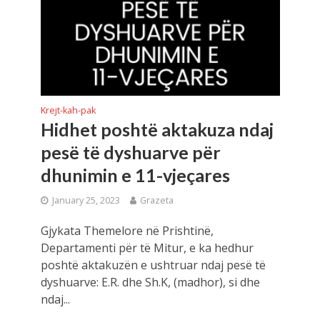
Krejt-kah-pak
Hidhet poshtë aktakuza ndaj
pesë të dyshuarve për
dhunimin e 11-vjeçares
January 25, 2023
Grazeta
Gjykata Themelore në Prishtinë,
Departamenti për të Mitur, e ka hedhur
poshtë aktakuzën e ushtruar ndaj pesë të
dyshuarve: E.R. dhe Sh.K, (madhor), si dhe
ndaj...