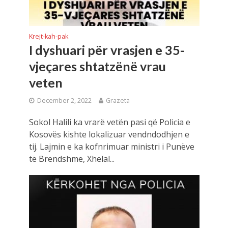
Krejt-kah-pak
I dyshuari për vrasjen e 35-
vjeçares shtatzënë vrau
veten
December 2, 2022
Grazeta
Sokol Halili ka vrarë vetën pasi që Policia e
Kosovës kishte lokalizuar vendndodhjen e
tij. Lajmin e ka kofnrimuar ministri i Punëve
të Brendshme, Xhelal...