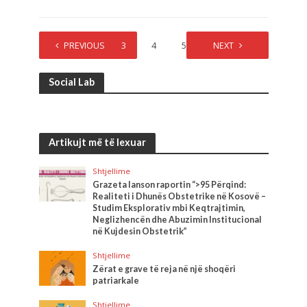
1
PREVIOUS
2
3
4
5
…
NEXT
21
Social Lab
Artikujt më të lexuar
Shtjellime
Grazeta lanson raportin “>95 Përqind:
Realiteti i Dhunës Obstetrike në Kosovë –
Studim Eksplorativ mbi Keqtrajtimin,
Neglizhencën dhe Abuzimin Institucional
në Kujdesin Obstetrik”
Shtjellime
Zërat e grave të reja në një shoqëri
patriarkale
Shtjellime