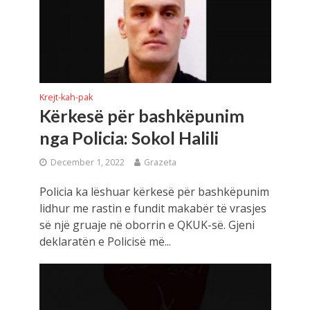
Krejt-kah-pak
Kërkesë për bashkëpunim
nga Policia: Sokol Halili
December 1, 2022
Grazeta
Policia ka lëshuar kërkesë për bashkëpunim
lidhur me rastin e fundit makabër të vrasjes
së një gruaje në oborrin e QKUK-së. Gjeni
deklaratën e Policisë më...