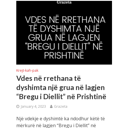
Krejt-kah-pak
Vdes në rrethana të
dyshimta një grua në lagjen
“Bregu i Diellit” në Prishtinë
January 4, 2023
Grazeta
Një vdekje e dyshimtë ka ndodhur këtë të
mërkurë në lagjen “Bregu i Diellit” në