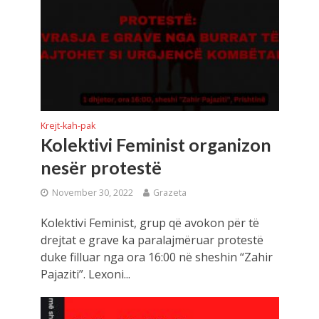
Krejt-kah-pak
Kolektivi Feminist organizon
nesër protestë
November 30, 2022
Grazeta
Kolektivi Feminist, grup që avokon për të
drejtat e grave ka paralajmëruar protestë
duke filluar nga ora 16:00 në sheshin “Zahir
Pajaziti”. Lexoni...