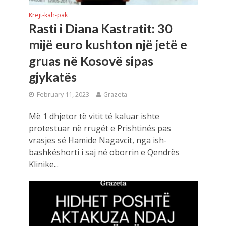
Krejt-kah-pak
Rasti i Diana Kastratit: 30
mijë euro kushton një jetë e
gruas në Kosovë sipas
gjykatës
February 11, 2023
Grazeta
Më 1 dhjetor të vitit të kaluar ishte
protestuar në rrugët e Prishtinës pas
vrasjes së Hamide Nagavcit, nga ish-
bashkëshorti i saj në oborrin e Qendrës
Klinike...