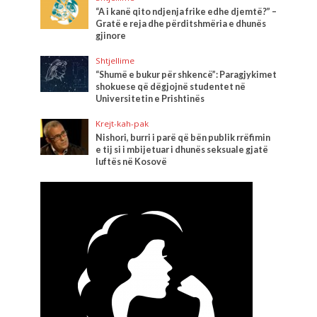
“A i kanë qito ndjenja frike edhe djemtë?” –
Gratë e reja dhe përditshmëria e dhunës
gjinore
Shtjellime
“Shumë e bukur për shkencë”: Paragjykimet
shokuese që dëgjojnë studentet në
Universitetin e Prishtinës
Krejt-kah-pak
Nishori, burri i parë që bën publik rrëfimin
e tij si i mbijetuar i dhunës seksuale gjatë
luftës në Kosovë