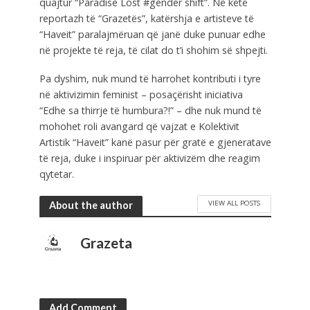
quajtur “Paradise Lost #gender shift”. Në këtë
reportazh të “Grazetës”, katërshja e artisteve të
“Haveit” paralajmëruan që janë duke punuar edhe
në projekte të reja, të cilat do t’i shohim së shpejti.
Pa dyshim, nuk mund të harrohet kontributi i tyre
në aktivizimin feminist – posaçërisht iniciativa
“Edhe sa thirrje të humbura?!” – dhe nuk mund të
mohohet roli avangard që vajzat e Kolektivit
Artistik “Haveit” kanë pasur për gratë e gjeneratave
të reja, duke i inspiruar për aktivizëm dhe reagim
qytetar.
VIEW ALL POSTS
About the author
Grazeta
Add Comment