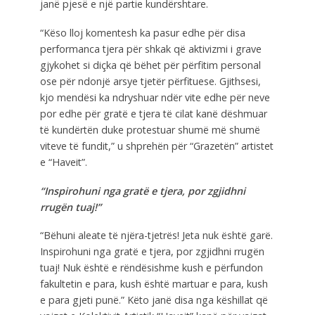
janë pjesë e një partie kundërshtare.
“Këso lloj komentesh ka pasur edhe për disa
performanca tjera për shkak që aktivizmi i grave
gjykohet si diçka që bëhet për përfitim personal
ose për ndonjë arsye tjetër përfituese. Gjithsesi,
kjo mendësi ka ndryshuar ndër vite edhe për neve
por edhe për gratë e tjera të cilat kanë dëshmuar
të kundërtën duke protestuar shumë më shumë
viteve të fundit,” u shprehën për “Grazetën” artistet
e “Haveit”.
“Inspirohuni nga gratë e tjera, por zgjidhni
rrugën tuaj!”
“Bëhuni aleate të njëra-tjetrës! Jeta nuk është garë.
Inspirohuni nga gratë e tjera, por zgjidhni rrugën
tuaj! Nuk është e rëndësishme kush e përfundon
fakultetin e para, kush është martuar e para, kush
e para gjeti punë.” Këto janë disa nga këshillat që