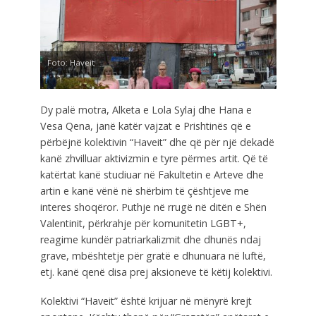
Foto: Haveit
Dy palë motra, Alketa e Lola Sylaj dhe Hana e
Vesa Qena, janë katër vajzat e Prishtinës që e
përbëjnë kolektivin “Haveit” dhe që për një dekadë
kanë zhvilluar aktivizmin e tyre përmes artit. Që të
katërtat kanë studiuar në Fakultetin e Arteve dhe
artin e kanë vënë në shërbim të çështjeve me
interes shoqëror. Puthje në rrugë në ditën e Shën
Valentinit, përkrahje për komunitetin LGBT+,
reagime kundër patriarkalizmit dhe dhunës ndaj
grave, mbështetje për gratë e dhunuara në luftë,
etj. kanë qenë disa prej aksioneve të këtij kolektivi.
Kolektivi “Haveit” është krijuar në mënyrë krejt