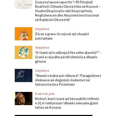
Grazeta lanson raportin “>95 Përqind:
Realiteti i Dhunës Obstetrike në Kosovë –
Studim Eksplorativ mbi Keqtrajtimin,
Neglizhencën dhe Abuzimin Institucional
në Kujdesin Obstetrik”
Shtjellime
Zërat e grave të reja në një shoqëri
patriarkale
Shtjellime
“A i kanë qito ndjenja frike edhe djemtë?” –
Gratë e reja dhe përditshmëria e dhunës
gjinore
Shtjellime
“Shumë e bukur për shkencë”: Paragjykimet
shokuese që dëgjojnë studentet në
Universitetin e Prishtinës
Krejt-kah-pak
Nishori, burri i parë që bën publik rrëfimin
e tij si i mbijetuar i dhunës seksuale gjatë
luftës në Kosovë