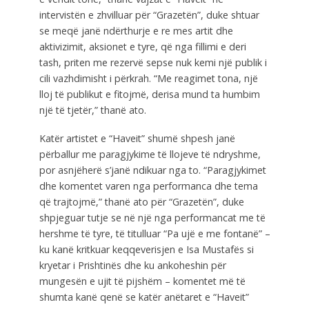
intervistën e zhvilluar për “Grazetën”, duke shtuar
se meqë janë ndërthurje e re mes artit dhe
aktivizimit, aksionet e tyre, që nga fillimi e deri
tash, priten me rezervë sepse nuk kemi një publik i
cili vazhdimisht i përkrah. “Me reagimet tona, një
lloj të publikut e fitojmë, derisa mund ta humbim
një të tjetër,” thanë ato.
Katër artistet e “Haveit” shumë shpesh janë
përballur me paragjykime të llojeve të ndryshme,
por asnjëherë s’janë ndikuar nga to. “Paragjykimet
dhe komentet varen nga performanca dhe tema
që trajtojmë,” thanë ato për “Grazetën”, duke
shpjeguar tutje se në një nga performancat me të
hershme të tyre, të titulluar “Pa ujë e me fontanë” –
ku kanë kritkuar keqqeverisjen e Isa Mustafës si
kryetar i Prishtinës dhe ku ankoheshin për
mungesën e ujit të pijshëm – komentet më të
shumta kanë qenë se katër anëtaret e “Haveit”