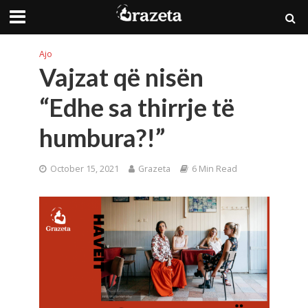
Ajo
Vajzat që nisën
“Edhe sa thirrje të
humbura?!”
October 15, 2021
Grazeta
6 Min Read