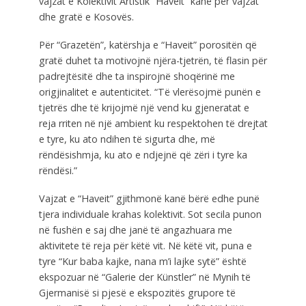
vajzat e Kolektivit Artistik “Haveit” kanë për vajzat
dhe gratë e Kosovës.
Për “Grazetën”, katërshja e “Haveit” porositën që
gratë duhet ta motivojnë njëra-tjetrën, të flasin për
padrejtësitë dhe ta inspirojnë shoqërinë me
origjinalitet e autenticitet. “Të vlerësojmë punën e
tjetrës dhe të krijojmë një vend ku gjeneratat e
reja rriten në një ambient ku respektohen të drejtat
e tyre, ku ato ndihen të sigurta dhe, më
rëndësishmja, ku ato e ndjejnë që zëri i tyre ka
rëndësi.”
Vajzat e “Haveit” gjithmonë kanë bërë edhe punë
tjera individuale krahas kolektivit. Sot secila punon
në fushën e saj dhe janë të angazhuara me
aktivitete të reja për këtë vit. Në këtë vit, puna e
tyre “Kur baba kajke, nana m’i lajke sytë” është
ekspozuar në “Galerie der Künstler” në Mynih të
Gjermanisë si pjesë e ekspozitës grupore të