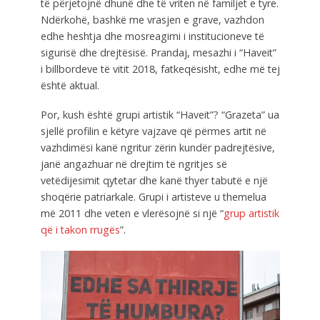
të përjetojnë dhunë dhe të vriten në familjet e tyre.
Ndërkohë, bashkë me vrasjen e grave, vazhdon
edhe heshtja dhe mosreagimi i institucioneve të
sigurisë dhe drejtësisë. Prandaj, mesazhi i “Haveit”
i billbordeve të vitit 2018, fatkeqësisht, edhe më tej
është aktual.
Por, kush është grupi artistik “Haveit”? “Grazeta” ua
sjellë profilin e këtyre vajzave që përmes artit në
vazhdimësi kanë ngritur zërin kundër padrejtësive,
janë angazhuar në drejtim të ngritjes së
vetëdijesimit qytetar dhe kanë thyer tabutë e një
shoqërie patriarkale. Grupi i artisteve u themelua
më 2011 dhe veten e vlerësojnë si një “
grup artistik
që i takon rrugës
”.