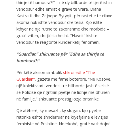
thirrje të humbura?!” – në dy billborde të tjerë ishin
vendosur edhe emrat e grave të vrara, Diana
Kastratit dhe Zejnepe Bytyqit, për rastet e të cilave
akoma nuk ishte vendosur drejtësia. Kjo ishte
kthyer në një rutinë të zakonshme dhe morbide –
gratë vriten, drejtësia hesht. “Haveit” kishte
vendosur të reagonte kundër këtij fenomeni.
“Guardian” shkruante për “Edhe sa thirrje të
humbura?!”
Për këtë aksion simbolik
shkroi edhe “The
Guardian”
, gazeta me famë botërore. “Në Kosovë,
një kolektiv arti vendosi tre billborde jashtë selisë
së Policisë që ngritnin pyetje në lidhje me dhunën
në familje,” shkruante prestigjiozja britanike.
Që atëherë, ky mesazh, ky slogan, kjo pyetje
retorike është shndërruar në kryefjalinë e lëvizjes
feministe në Prishtinë. Ndërkohë, gratë vazhdojnë