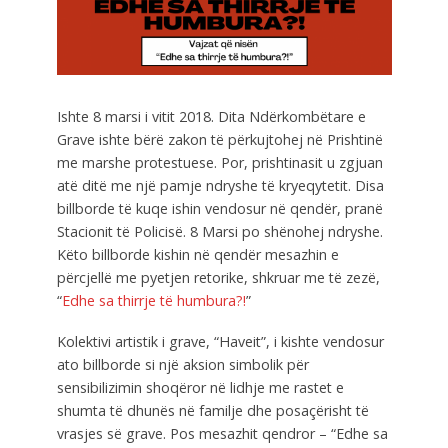
Ishte 8 marsi i vitit 2018. Dita Ndërkombëtare e
Grave ishte bërë zakon të përkujtohej në Prishtinë
me marshe protestuese. Por, prishtinasit u zgjuan
atë ditë me një pamje ndryshe të kryeqytetit. Disa
billborde të kuqe ishin vendosur në qendër, pranë
Stacionit të Policisë. 8 Marsi po shënohej ndryshe.
Këto billborde kishin në qendër mesazhin e
përcjellë me pyetjen retorike, shkruar me të zezë,
“
Edhe sa thirrje të humbura?!
”
Kolektivi artistik i grave, “Haveit”, i kishte vendosur
ato billborde si një aksion simbolik për
sensibilizimin shoqëror në lidhje me rastet e
shumta të dhunës në familje dhe posaçërisht të
vrasjes së grave. Pos mesazhit qendror – “Edhe sa