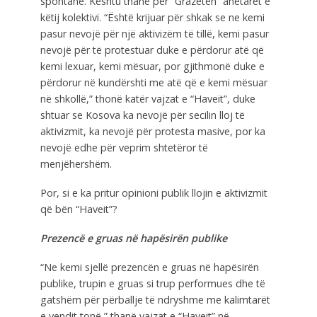
spontane. Kështu thanë për “Grazetën” anëtaret e
këtij kolektivi. “Është krijuar për shkak se ne kemi
pasur nevojë për një aktivizëm të tillë, kemi pasur
nevojë për të protestuar duke e përdorur atë që
kemi lexuar, kemi mësuar, por gjithmonë duke e
përdorur në kundërshti me atë që e kemi mësuar
në shkollë,” thonë katër vajzat e “Haveit”, duke
shtuar se Kosova ka nevojë për secilin lloj të
aktivizmit, ka nevojë për protesta masive, por ka
nevojë edhe për veprim shtetëror të
menjëhershëm.
Por, si e ka pritur opinioni publik llojin e aktivizmit
që bën “Haveit”?
Prezencë e gruas në hapësirën publike
“Ne kemi sjellë prezencën e gruas në hapësirën
publike, trupin e gruas si trup performues dhe të
gatshëm për përballje të ndryshme me kalimtarët
e vendit tonë,” thanë vajzat e “Haveit” në