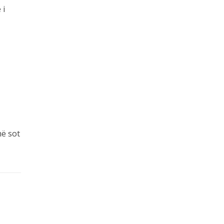
 i
më sot