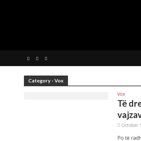
Category - Vox
Vox
Të dre
vajza
October 
Po të rad