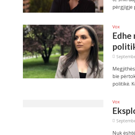
përgjigje p
Vox
Edhe n
polit
Septembe
Megjithës
bie përto
politikë. K
Vox
Ekspl
Septembe
Nuk është