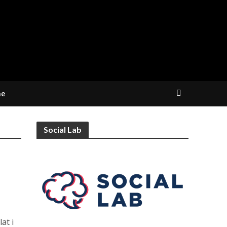
ne
Social Lab
at i