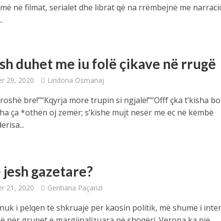
ë në filmat, serialet dhe librat që na rrëmbejnë me narrac
.
sh duhet me iu folë çikave në rrugë
r 29, 2020
Liridona Osmanaj
oshë bre!”“Kqyrja more trupin si ngjalë!”“Offf çka t’kisha b
isha ça *othën oj zemër; s’kishe mujt nesër me ec në këmbë
erisa...
ë jesh gazetare?
r 21, 2020
Gentiana Paçarizi
nuk i pëlqen të shkruajë për kaosin politik, më shumë i int
jë për grupet e margjinalizuara në shoqëri. Verona ka një