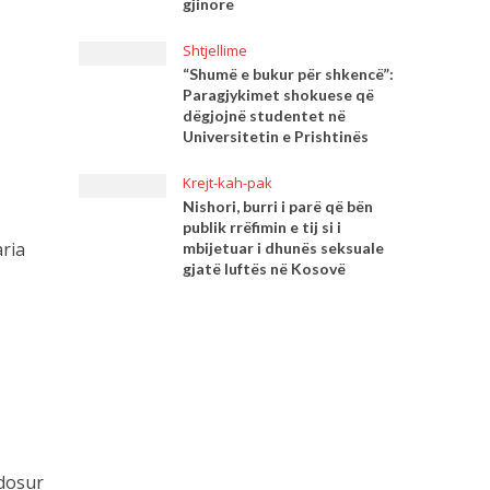
gjinore
Shtjellime
“Shumë e bukur për shkencë”:
Paragjykimet shokuese që
dëgjojnë studentet në
Universitetin e Prishtinës
Krejt-kah-pak
Nishori, burri i parë që bën
publik rrëfimin e tij si i
aria
mbijetuar i dhunës seksuale
gjatë luftës në Kosovë
ndosur