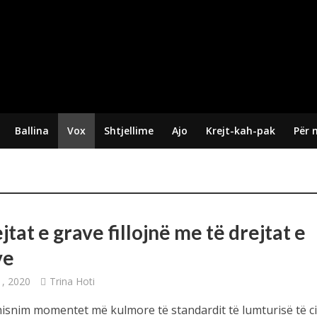
Ballina
Vox
Shtjellime
Ajo
Krejt-kah-pak
Për 
jtat e grave fillojnë me të drejtat e
ve
1, 2020
Trina Hoti
hisnim momentet më kulmore të standardit të lumturisë të cil