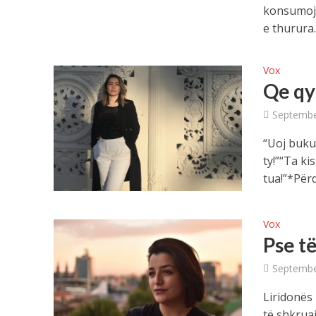
konsumojm
e thurura..
Vox
Qe qy
Septembe
“Uoj bukur
ty!”“Ta k
tua!”*Përd
Vox
Pse t
Septembe
Liridonës 
të shkrua