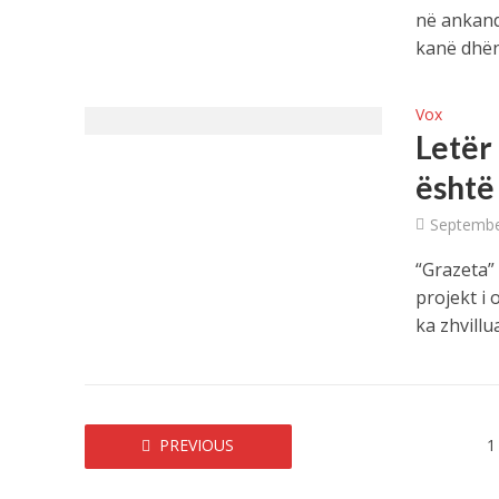
në ankand
kanë dhënë
Vox
Letër
është
Septembe
“Grazeta”
projekt i 
ka zhvillua
PREVIOUS
1