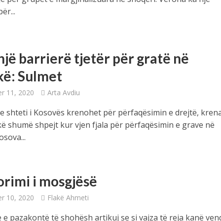
ër...
jë barrierë tjetër për gratë në
ikë: Sulmet
r 11, 2020
Arta Avdiu
e shteti i Kosovës krenohet për përfaqësimin e drejtë, kren
kë shumë shpejt kur vjen fjala për përfaqësimin e grave në
osova...
orimi i mosgjësë
r 10, 2020
Flakë Ahmeti
 e pazakontë të shohësh artikuj se si vajza të reja kanë ve