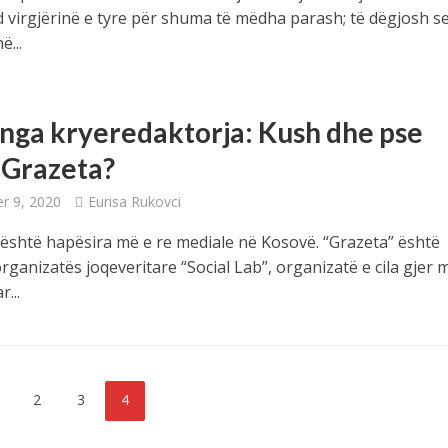
 virgjërinë e tyre për shuma të mëdha parash; të dëgjosh se
...
 nga kryeredaktorja: Kush dhe pse
 Grazeta?
r 9, 2020
Eurisa Rukovci
 është hapësira më e re mediale në Kosovë. “Grazeta” është
organizatës joqeveritare “Social Lab”, organizatë e cila gjer 
r...
2
3
4