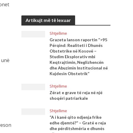
ionet
Artikujt më të lexuar
Shtjellime
Grazeta lanson raportin “>95
Përqind: Realiteti i Dhunës
Obstetrike në Kosovë –
Studim Eksplorativ mbi
o unë
Keqtrajtimin, Neglizhencën
dhe Abuzimin Institucional në
Kujdesin Obstetrik”
Shtjellime
Zërat e grave të reja në një
shoqëri patriarkale
Shtjellime
“A i kanë qito ndjenja frike
edhe djemtë?” – Gratë e reja
ereson
dhe përditshmëria e dhunës