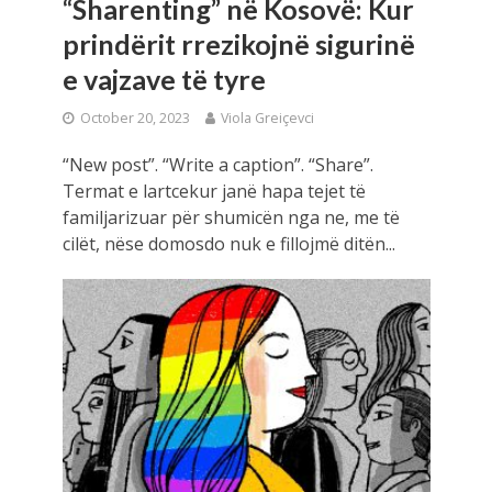
“Sharenting” në Kosovë: Kur
prindërit rrezikojnë sigurinë
e vajzave të tyre
October 20, 2023
Viola Greiçevci
“New post”. “Write a caption”. “Share”.
Termat e lartcekur janë hapa tejet të
familjarizuar për shumicën nga ne, me të
cilët, nëse domosdo nuk e fillojmë ditën...