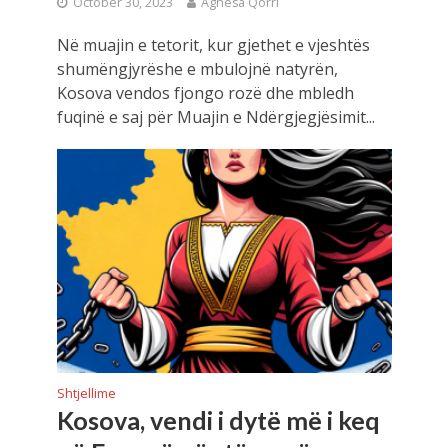
October 30, 2023
Agnesa Qorri
Në muajin e tetorit, kur gjethet e vjeshtës
shumëngjyrëshe e mbulojnë natyrën,
Kosova vendos fjongo rozë dhe mbledh
fuqinë e saj për Muajin e Ndërgjegjësimit...
Shtjellime
Kosova, vendi i dytë më i keq