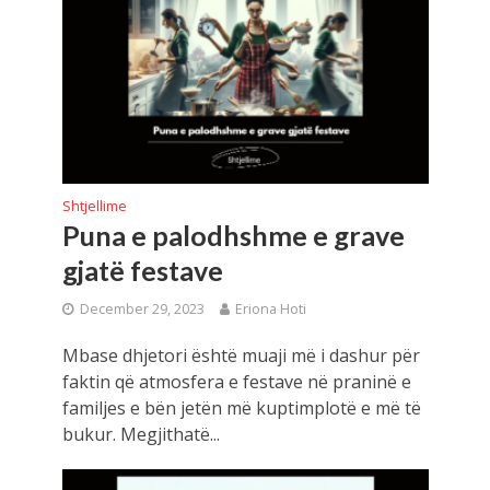
Shtjellime
Puna e palodhshme e grave
gjatë festave
December 29, 2023
Eriona Hoti
Mbase dhjetori është muaji më i dashur për
faktin që atmosfera e festave në praninë e
familjes e bën jetën më kuptimplotë e më të
bukur. Megjithatë...