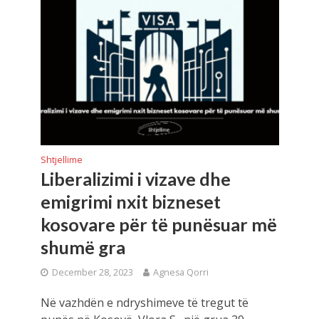
Shtjellime
Liberalizimi i vizave dhe
emigrimi nxit bizneset
kosovare për të punësuar më
shumë gra
December 28, 2023
Agnesa Qorri
Në vazhdën e ndryshimeve të tregut të