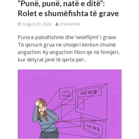
“Punë, punë, natë e ditë”:
Rolet e shumëfishta të grave
August 20, 2024
Eriona Hoti
Puna e palodhshme dhe ‘vetëflijimi’ i grave
Të qenurit grua në shoqëri kërkon shumë
angazhim. Ky angazhim fillon që në fëmijëri,
kur detyrat janë të qarta për...