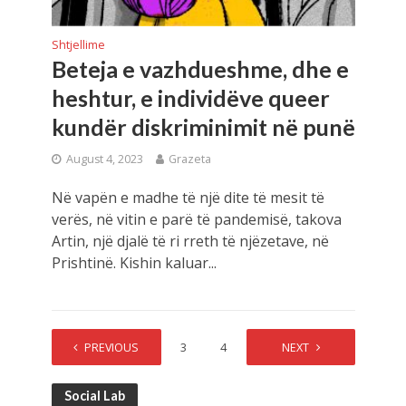
Shtjellime
Beteja e vazhdueshme, dhe e
heshtur, e individëve queer
kundër diskriminimit në punë
August 4, 2023
Grazeta
Në vapën e madhe të një dite të mesit të
verës, në vitin e parë të pandemisë, takova
Artin, një djalë të ri rreth të njëzetave, në
Prishtinë. Kishin kaluar...
PREVIOUS
1
2
3
4
…
NEXT
7
Social Lab