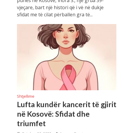
punës në Kosovë, Vlora S., një grua 39-
vjeçare, bart një histori që i vë në dukje
sfidat me të cilat përballen gra të...
Shtjellime
Lufta kundër kancerit të gjirit
në Kosovë: Sfidat dhe
triumfet