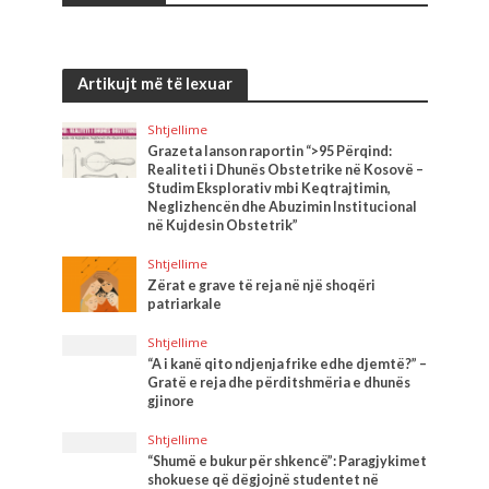
Artikujt më të lexuar
Shtjellime
Grazeta lanson raportin “>95 Përqind:
Realiteti i Dhunës Obstetrike në Kosovë –
Studim Eksplorativ mbi Keqtrajtimin,
Neglizhencën dhe Abuzimin Institucional
në Kujdesin Obstetrik”
Shtjellime
Zërat e grave të reja në një shoqëri
patriarkale
Shtjellime
“A i kanë qito ndjenja frike edhe djemtë?” –
Gratë e reja dhe përditshmëria e dhunës
gjinore
Shtjellime
“Shumë e bukur për shkencë”: Paragjykimet
shokuese që dëgjojnë studentet në