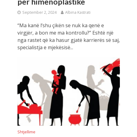
për himenoplastikë
September 2, 2024
Albina Kastrati
“Ma kanë l’shu çikën se nuk ka qenë e
virgjër, a bon me ma kontrollu?” Eshtë një
nga rastet që ka hasur gjatë karrierës së saj,
specialistja e mjekësisë...
Shtjellime